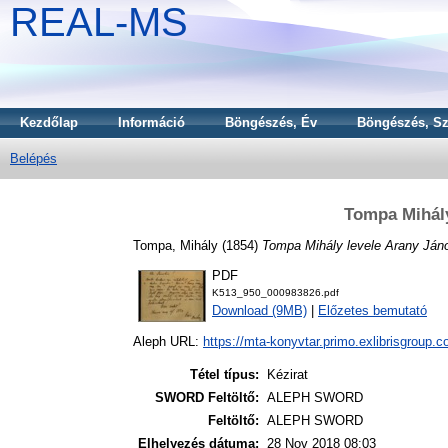
REAL-MS
Kezdőlap
Információ
Böngészés, Év
Böngészés, Sz
Belépés
Tompa Mihály
Tompa, Mihály
(1854)
Tompa Mihály levele Arany Ján
PDF
K513_950_000983826.pdf
Download (9MB)
|
Előzetes bemutató
Aleph URL:
https://mta-konyvtar.primo.exlibrisgroup.
Tétel típus:
Kézirat
SWORD Feltöltő:
ALEPH SWORD
Feltöltő:
ALEPH SWORD
Elhelyezés dátuma:
28 Nov 2018 08:03