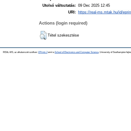
Utolsó változtatás:
09 Dec 2025 12:45
URI:
https://real-ms.mtak.hu/id/epri
Actions (login required)
Tétel szekesztése
REAL-MS, az alkalamzott szoftver:
EPrints 3
amit a
School of Electronics and Computer Science
, University of Southampton fejle