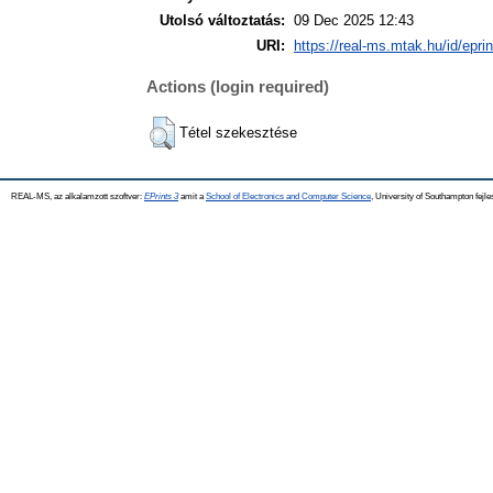
Utolsó változtatás:
09 Dec 2025 12:43
URI:
https://real-ms.mtak.hu/id/epri
Actions (login required)
Tétel szekesztése
REAL-MS, az alkalamzott szoftver:
EPrints 3
amit a
School of Electronics and Computer Science
, University of Southampton fejle