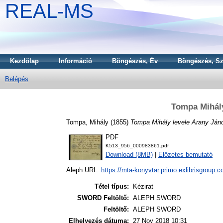
REAL-MS
Kezdőlap
Információ
Böngészés, Év
Böngészés, Sz
Belépés
Tompa Mihály
Tompa, Mihály
(1855)
Tompa Mihály levele Arany Ján
PDF
K513_956_000983861.pdf
Download (8MB)
|
Előzetes bemutató
Aleph URL:
https://mta-konyvtar.primo.exlibrisgroup.
Tétel típus:
Kézirat
SWORD Feltöltő:
ALEPH SWORD
Feltöltő:
ALEPH SWORD
Elhelyezés dátuma:
27 Nov 2018 10:31