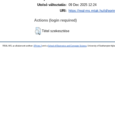
Utolsó változtatás:
09 Dec 2025 12:24
URI:
https://real-ms.mtak.hu/id/epri
Actions (login required)
Tétel szekesztése
REAL-MS, az alkalamzott szoftver:
EPrints 3
amit a
School of Electronics and Computer Science
, University of Southampton fejle