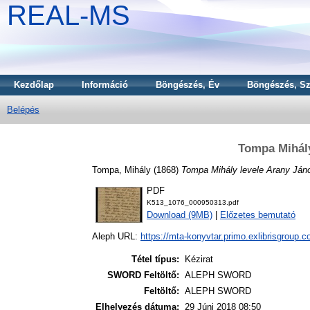
REAL-MS
Kezdőlap
Információ
Böngészés, Év
Böngészés, Sz
Belépés
Tompa Mihály
Tompa, Mihály
(1868)
Tompa Mihály levele Arany Ján
PDF
K513_1076_000950313.pdf
Download (9MB)
|
Előzetes bemutató
Aleph URL:
https://mta-konyvtar.primo.exlibrisgroup.
Tétel típus:
Kézirat
SWORD Feltöltő:
ALEPH SWORD
Feltöltő:
ALEPH SWORD
Elhelyezés dátuma:
29 Júni 2018 08:50