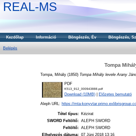
REAL-MS
Kezdőlap
Információ
Böngészés, Év
Böngészés, Sz
Belépés
Tompa Mihály
Tompa, Mihály
(1850)
Tompa Mihály levele Arany Ján
PDF
K513_912_000943888.pdf
Download (10MB)
|
Előzetes bemutató
Aleph URL:
https://mta-konyvtar.primo.exlibrisgroup.
Tétel típus:
Kézirat
SWORD Feltöltő:
ALEPH SWORD
Feltöltő:
ALEPH SWORD
Elhelyezés dátuma:
07 Júni 2018 13:16