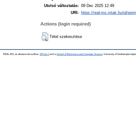
Utolsó változtatás:
09 Dec 2025 12:49
URI:
https://real-ms.mtak.hu/id/epri
Actions (login required)
Tétel szekesztése
REAL-MS, az alkalamzott szoftver:
EPrints 3
amit a
School of Electronics and Computer Science
, University of Southampton fejle