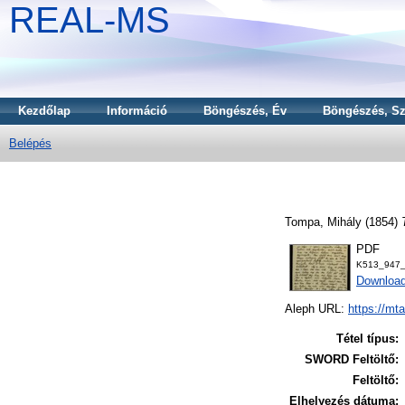
REAL-MS
Kezdőlap
Információ
Böngészés, Év
Böngészés, Sz
Belépés
Tompa, Mihály
(1854)
PDF
K513_947_
Downloa
Aleph URL:
https://mt
Tétel típus:
SWORD Feltöltő:
Feltöltő:
Elhelyezés dátuma: