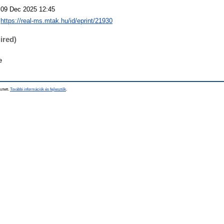
09 Dec 2025 12:45
https://real-ms.mtak.hu/id/eprint/21930
ired)
e
sztett.
További információk és fejlesztők
.