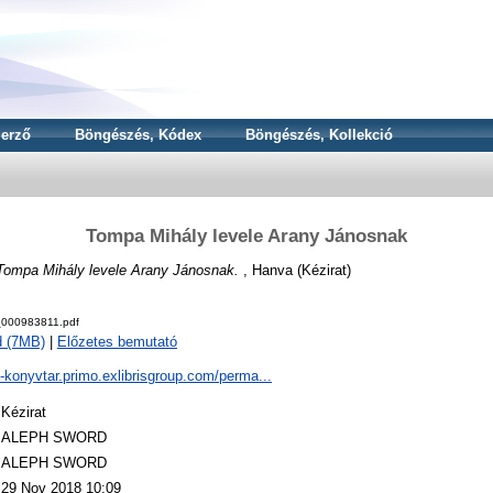
erző
Böngészés, Kódex
Böngészés, Kollekció
Tompa Mihály levele Arany Jánosnak
Tompa Mihály levele Arany Jánosnak.
, Hanva (Kézirat)
000983811.pdf
d (7MB)
|
Előzetes bemutató
a-konyvtar.primo.exlibrisgroup.com/perma...
Kézirat
ALEPH SWORD
ALEPH SWORD
29 Nov 2018 10:09