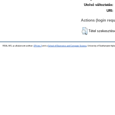
Utolsó változtatás:
URI:
Actions (login requ
Tétel szekesztés
REAL-MS, az alkalamzott szoftver:
EPrints 3
amit a
School of Electronics and Computer Science
, University of Southampton fejle