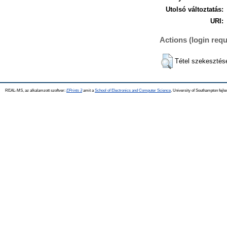
Utolsó változtatás:
URI:
Actions (login requ
Tétel szekesztés
REAL-MS, az alkalamzott szoftver:
EPrints 3
amit a
School of Electronics and Computer Science
, University of Southampton fejle