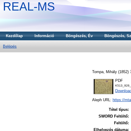
REAL-MS
Kezdőlap
Információ
Böngészés, Év
Böngészés, Sz
Belépés
Tompa, Mihály
(1852)
PDF
K513_926_
Downloa
Aleph URL:
https://mt
Tétel típus:
SWORD Feltöltő:
Feltöltő:
Elhelyezés dátuma: