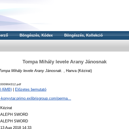
erző
Böngészés, Kódex
Böngészés, Kollekció
Tompa Mihály levele Arany Jánosnak
Tompa Mihály levele Arany Jánosnak.
, Hanva (Kézirat)
000964312.pdf
d (6MB)
|
Előzetes bemutató
a-konyvtar.primo.exlibrisgroup.com/perma...
Kézirat
ALEPH SWORD
ALEPH SWORD
13 Aug 2018 14:33