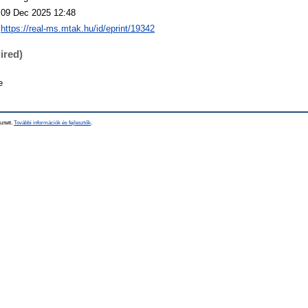
09 Dec 2025 12:48
https://real-ms.mtak.hu/id/eprint/19342
ired)
e
sztett.
További információk és fejlesztők
.