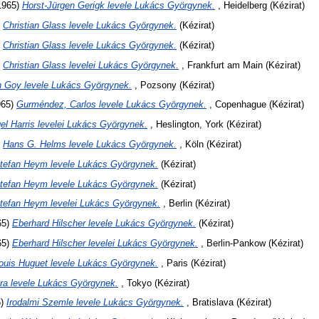
1965)
Horst-Jürgen Gerigk levele Lukács Györgynek.
, Heidelberg (Kézirat)
)
Christian Glass levele Lukács Györgynek.
(Kézirat)
)
Christian Glass levele Lukács Györgynek.
(Kézirat)
)
Christian Glass levelei Lukács Györgynek.
, Frankfurt am Main (Kézirat)
n Goy levele Lukács Györgynek.
, Pozsony (Kézirat)
965)
Gurméndez, Carlos levele Lukács Györgynek.
, Copenhague (Kézirat)
el Harris levelei Lukács Györgynek.
, Heslington, York (Kézirat)
)
Hans G. Helms levele Lukács Györgynek.
, Köln (Kézirat)
tefan Heym levele Lukács Györgynek.
(Kézirat)
tefan Heym levele Lukács Györgynek.
(Kézirat)
tefan Heym levelei Lukács Györgynek.
, Berlin (Kézirat)
65)
Eberhard Hilscher levele Lukács Györgynek.
(Kézirat)
65)
Eberhard Hilscher levelei Lukács Györgynek.
, Berlin-Pankow (Kézirat)
ouis Huguet levele Lukács Györgynek.
, Paris (Kézirat)
ra levele Lukács Györgynek.
, Tokyo (Kézirat)
5)
Irodalmi Szemle levele Lukács Györgynek.
, Bratislava (Kézirat)