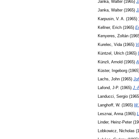
Janka, Walter
(1965)
J
Janka, Walter
(1965)
J
Karpusin, V. A.
(1965)
Kellner, Erich
(1965)
Er
Kenyeres, Zoltán
(196
Kurelec, Vida
(1965)
V
Küntzel, Ulrich
(1965)
Künzli, Arnold
(1965)
A
Küster, Ingeborg
(1965
Lachs, John
(1965)
Jo
Lafond, J-P.
(1965)
J.-
Landucci, Sergio
(196
Langhoff, W.
(1965)
W.
Lesznai, Anna
(1965)
L
Linder, Heinz-Peter
(19
Lobkowicz, Nicholas
(