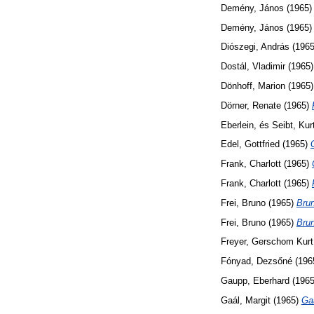
Demény, János
(1965
Demény, János
(1965
Diószegi, András
(196
Dostál, Vladimir
(1965
Dönhoff, Marion
(1965
Dörner, Renate
(1965)
Eberlein,
és
Seibt, Kur
Edel, Gottfried
(1965)
Frank, Charlott
(1965)
Frank, Charlott
(1965)
Frei, Bruno
(1965)
Brun
Frei, Bruno
(1965)
Brun
Freyer, Gerschom Kurt
Fónyad, Dezsőné
(196
Gaupp, Eberhard
(196
Gaál, Margit
(1965)
Ga