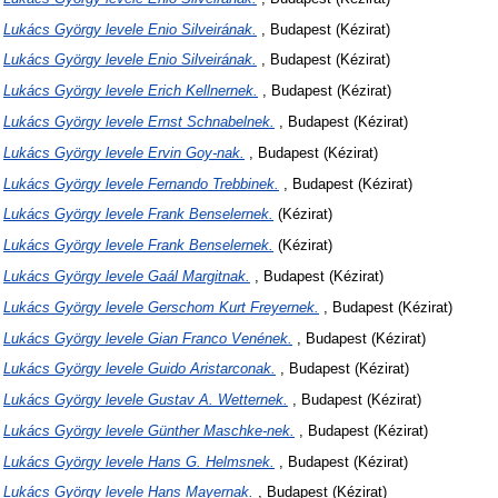
)
Lukács György levele Enio Silveirának.
, Budapest (Kézirat)
)
Lukács György levele Enio Silveirának.
, Budapest (Kézirat)
)
Lukács György levele Erich Kellnernek.
, Budapest (Kézirat)
)
Lukács György levele Ernst Schnabelnek.
, Budapest (Kézirat)
)
Lukács György levele Ervin Goy-nak.
, Budapest (Kézirat)
)
Lukács György levele Fernando Trebbinek.
, Budapest (Kézirat)
)
Lukács György levele Frank Benselernek.
(Kézirat)
)
Lukács György levele Frank Benselernek.
(Kézirat)
)
Lukács György levele Gaál Margitnak.
, Budapest (Kézirat)
)
Lukács György levele Gerschom Kurt Freyernek.
, Budapest (Kézirat)
)
Lukács György levele Gian Franco Venének.
, Budapest (Kézirat)
)
Lukács György levele Guido Aristarconak.
, Budapest (Kézirat)
)
Lukács György levele Gustav A. Wetternek.
, Budapest (Kézirat)
)
Lukács György levele Günther Maschke-nek.
, Budapest (Kézirat)
)
Lukács György levele Hans G. Helmsnek.
, Budapest (Kézirat)
)
Lukács György levele Hans Mayernak.
, Budapest (Kézirat)