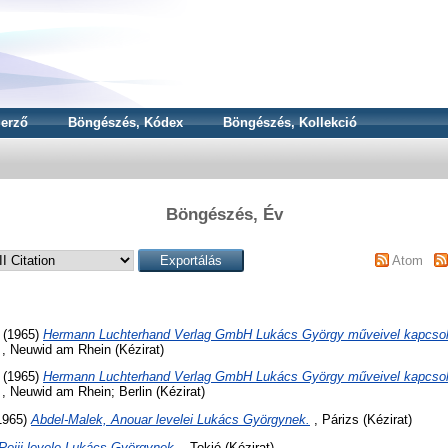
erző
Böngészés, Kódex
Böngészés, Kollekció
Böngészés, Év
Atom
(1965)
Hermann Luchterhand Verlag GmbH Lukács György műveivel kapcsol
, Neuwid am Rhein (Kézirat)
(1965)
Hermann Luchterhand Verlag GmbH Lukács György műveivel kapcsol
, Neuwid am Rhein; Berlin (Kézirat)
1965)
Abdel-Malek, Anouar levelei Lukács Györgynek.
, Párizs (Kézirat)
Reiji levele Lukács Györgynek.
, Tokió (Kézirat)