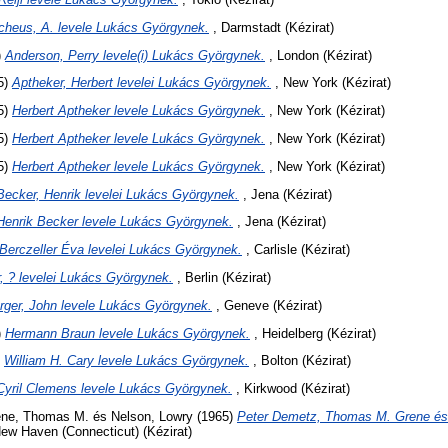
cheus, A. levele Lukács Györgynek.
, Darmstadt (Kézirat)
)
Anderson, Perry levele(i) Lukács Györgynek.
, London (Kézirat)
5)
Aptheker, Herbert levelei Lukács Györgynek.
, New York (Kézirat)
5)
Herbert Aptheker levele Lukács Györgynek.
, New York (Kézirat)
5)
Herbert Aptheker levele Lukács Györgynek.
, New York (Kézirat)
5)
Herbert Aptheker levele Lukács Györgynek.
, New York (Kézirat)
Becker, Henrik levelei Lukács Györgynek.
, Jena (Kézirat)
Henrik Becker levele Lukács Györgynek.
, Jena (Kézirat)
Berczeller Éva levelei Lukács Györgynek.
, Carlisle (Kézirat)
, ? levelei Lukács Györgynek.
, Berlin (Kézirat)
rger, John levele Lukács Györgynek.
, Geneve (Kézirat)
)
Hermann Braun levele Lukács Györgynek.
, Heidelberg (Kézirat)
)
William H. Cary levele Lukács Györgynek.
, Bolton (Kézirat)
Cyril Clemens levele Lukács Györgynek.
, Kirkwood (Kézirat)
ene, Thomas M.
és
Nelson, Lowry
(1965)
Peter Demetz, Thomas M. Grene és 
ew Haven (Connecticut) (Kézirat)