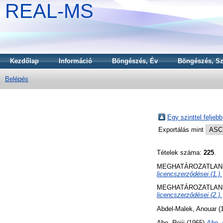
REAL-MS
Kezdőlap
Információ
Böngészés, Év
Böngészés, Sz
Belépés
Egy szinttel feljebb
Exportálás mint
Tételek száma:
225
.
MEGHATÁROZATLAN 
licencszerződései (1.).
MEGHATÁROZATLAN 
licencszerződései (2.).
Abdel-Malek, Anouar
(
Abe, Reiji
(1965)
Abe, 