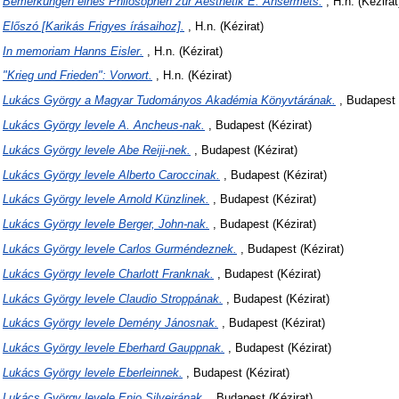
)
Bemerkungen eines Philosophen zur Aesthetik E. Ansermets.
, H.n. (Kézirat
)
Előszó [Karikás Frigyes írásaihoz].
, H.n. (Kézirat)
)
In memoriam Hanns Eisler.
, H.n. (Kézirat)
)
"Krieg und Frieden": Vorwort.
, H.n. (Kézirat)
)
Lukács György a Magyar Tudományos Akadémia Könyvtárának.
, Budapest 
)
Lukács György levele A. Ancheus-nak.
, Budapest (Kézirat)
)
Lukács György levele Abe Reiji-nek.
, Budapest (Kézirat)
)
Lukács György levele Alberto Caroccinak.
, Budapest (Kézirat)
)
Lukács György levele Arnold Künzlinek.
, Budapest (Kézirat)
)
Lukács György levele Berger, John-nak.
, Budapest (Kézirat)
)
Lukács György levele Carlos Gurméndeznek.
, Budapest (Kézirat)
)
Lukács György levele Charlott Franknak.
, Budapest (Kézirat)
)
Lukács György levele Claudio Stroppának.
, Budapest (Kézirat)
)
Lukács György levele Demény Jánosnak.
, Budapest (Kézirat)
)
Lukács György levele Eberhard Gauppnak.
, Budapest (Kézirat)
)
Lukács György levele Eberleinnek.
, Budapest (Kézirat)
)
Lukács György levele Enio Silveirának.
, Budapest (Kézirat)