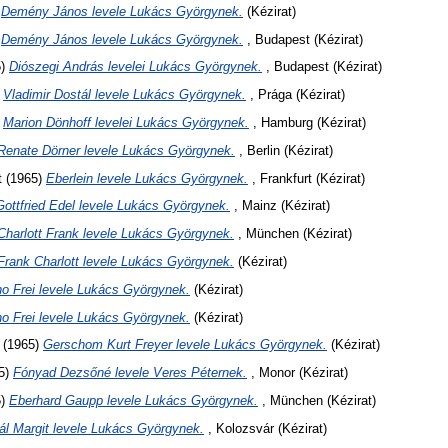
)
Demény János levele Lukács Györgynek.
(Kézirat)
)
Demény János levele Lukács Györgynek.
, Budapest (Kézirat)
5)
Diószegi András levelei Lukács Györgynek.
, Budapest (Kézirat)
)
Vladimir Dostál levele Lukács Györgynek.
, Prága (Kézirat)
)
Marion Dönhoff levelei Lukács Györgynek.
, Hamburg (Kézirat)
Renate Dörner levele Lukács Györgynek.
, Berlin (Kézirat)
t
(1965)
Eberlein levele Lukács Györgynek.
, Frankfurt (Kézirat)
Gottfried Edel levele Lukács Györgynek.
, Mainz (Kézirat)
Charlott Frank levele Lukács Györgynek.
, München (Kézirat)
Frank Charlott levele Lukács Györgynek.
(Kézirat)
o Frei levele Lukács Györgynek.
(Kézirat)
o Frei levele Lukács Györgynek.
(Kézirat)
(1965)
Gerschom Kurt Freyer levele Lukács Györgynek.
(Kézirat)
5)
Fónyad Dezsőné levele Veres Péternek.
, Monor (Kézirat)
5)
Eberhard Gaupp levele Lukács Györgynek.
, München (Kézirat)
ál Margit levele Lukács Györgynek.
, Kolozsvár (Kézirat)