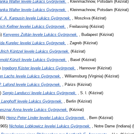
anka Walter levele Lukács Györgynek.
, Kleinmachnow, Potsdam (Kézirat)
anka Walter levele Lukács Györgynek.
, Kleinmachnow, Potsdam (Kézirat)
V. A. Karpusin levele Lukács Györgynek.
, Moszkva (Kézirat)
ich Kellner levelei Lukács Györgynek.
, Freilassing (Kézirat)
5)
Kenyeres Zoltán levele Lukács Györgynek.
, Budapest (Kézirat)
ida Kurelec levelei Lukács Györgynek.
, Zagreb (Kézirat)
Ulrich Küntzel levele Lukács Györgynek.
(Kézirat)
rnold Künzli levele Lukács Györgynek.
, Basel (Kézirat)
)
Ingeborg Küster levele Lukács Györgynek.
, Hannover (Kézirat)
hn Lachs levele Lukács Györgynek.
, Williamsburg (Virginia) (Kézirat)
P. Lafond levele Lukács Györgynek.
, Párizs (Kézirat)
5)
Sergio Landucci levele Lukács Györgynek.
, S. l. (Kézirat)
 Langhoff levele Lukács Györgynek.
, Berlin (Kézirat)
esznai Anna levele Lukács Györgynek.
(Kézirat)
65)
Heinz-Peter Linder levelei Lukács Györgynek.
, Bern (Kézirat)
1965)
Nicholas Lobkowicz levelei Lukács Györgynek.
, Notre Dame (Indiana) (