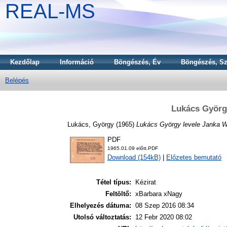
REAL-MS
Kezdőlap
Információ
Böngészés, Év
Böngészés, Sz
Belépés
Lukács György
Lukács, György
(1965)
Lukács György levele Janka W
PDF
1965.01.09 előtt.PDF
Download (154kB)
|
Előzetes bemutató
Tétel típus:
Kézirat
Feltöltő:
xBarbara xNagy
Elhelyezés dátuma:
08 Szep 2016 08:34
Utolsó változtatás:
12 Febr 2020 08:02