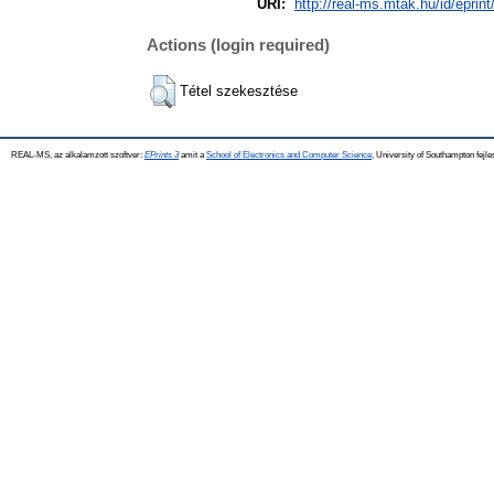
URI:
http://real-ms.mtak.hu/id/eprin
Actions (login required)
Tétel szekesztése
REAL-MS, az alkalamzott szoftver:
EPrints 3
amit a
School of Electronics and Computer Science
, University of Southampton fejle