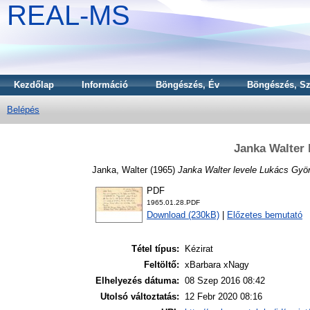
REAL-MS
Kezdőlap
Információ
Böngészés, Év
Böngészés, Sz
Belépés
Janka Walter 
Janka, Walter
(1965)
Janka Walter levele Lukács Gyö
PDF
1965.01.28.PDF
Download (230kB)
|
Előzetes bemutató
Tétel típus:
Kézirat
Feltöltő:
xBarbara xNagy
Elhelyezés dátuma:
08 Szep 2016 08:42
Utolsó változtatás:
12 Febr 2020 08:16