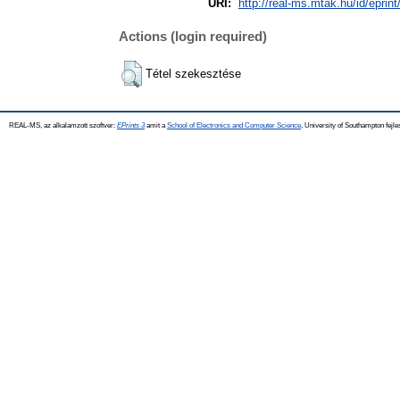
URI:
http://real-ms.mtak.hu/id/eprin
Actions (login required)
Tétel szekesztése
REAL-MS, az alkalamzott szoftver:
EPrints 3
amit a
School of Electronics and Computer Science
, University of Southampton fejle