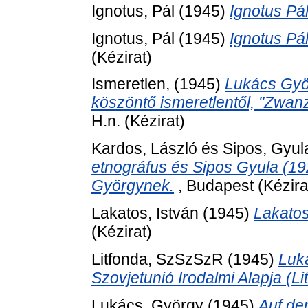
Ignotus, Pál
(1945)
Ignotus Pá
Ignotus, Pál
(1945)
Ignotus Pá
(Kézirat)
Ismeretlen,
(1945)
Lukács Györ
köszöntő ismeretlentől, "Zwanz
H.n. (Kézirat)
Kardos, László
és
Sipos, Gyul
etnográfus és Sipos Gyula (19
Györgynek.
, Budapest (Kézira
Lakatos, István
(1945)
Lakatos
(Kézirat)
Litfonda, SzSzSzR
(1945)
Luk
Szovjetunió Irodalmi Alapja (L
Lukács, György
(1945)
Auf de