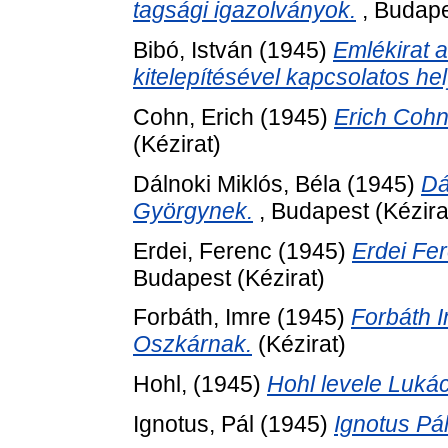
tagsági igazolványok.
, Budape
Bibó, István
(1945)
Emlékirat 
kitelepítésével kapcsolatos hel
Cohn, Erich
(1945)
Erich Cohn
(Kézirat)
Dálnoki Miklós, Béla
(1945)
Dá
Györgynek.
, Budapest (Kézira
Erdei, Ferenc
(1945)
Erdei Fe
Budapest (Kézirat)
Forbáth, Imre
(1945)
Forbáth 
Oszkárnak.
(Kézirat)
Hohl,
(1945)
Hohl levele Luká
Ignotus, Pál
(1945)
Ignotus Pá