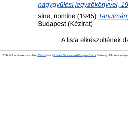
nagygyűlési jegyzőkönyvei, 1
sine, nomine
(1945)
Tanulmán
Budapest (Kézirat)
A lista elkészültének 
REAL-MS, az alkalamzott szoftver:
EPrints 3
amit a
School of Electronics and Computer Science
, University of Southampton fejle