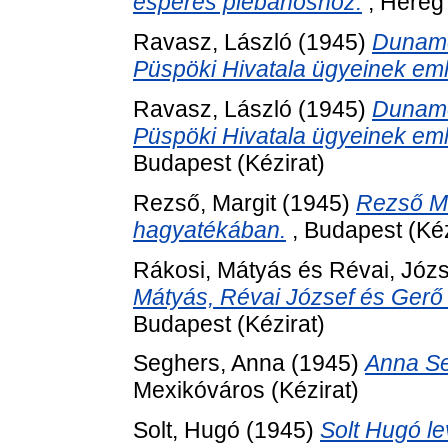
esperes plébánoshoz.
, Héreg 
Ravasz, László
(1945)
Duname
Püspöki Hivatala ügyeinek eml
Ravasz, László
(1945)
Duname
Püspöki Hivatala ügyeinek eml
Budapest (Kézirat)
Rezső, Margit
(1945)
Rezső Ma
hagyatékában.
, Budapest (Kéz
Rákosi, Mátyás
és
Révai, Józs
Mátyás, Révai József és Gerő
Budapest (Kézirat)
Seghers, Anna
(1945)
Anna Se
Mexikóváros (Kézirat)
Solt, Hugó
(1945)
Solt Hugó l