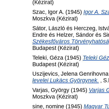
(Kézirat)
Szac, Igor A.
(1945)
Igor A. S
Moszkva (Kézirat)
Sátor, László
és
Herczeg, Istv
Endre
és
Helzer, Sándor
és
Si
Székesfőváros Törvényhatóság
Budapest (Kézirat)
Teleki, Géza
(1945)
Teleki Gé
Budapest (Kézirat)
Uszijevics, Jelena Genrihovna
levelei Lukács Györgynek.
, S.
Varjas, György
(1945)
Varjas 
Moszkva (Kézirat)
sine, nomine
(1945)
Magyar T