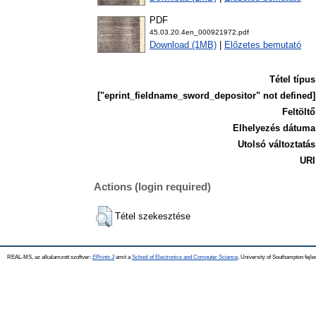
PDF
45.03.20.4en_000921972.pdf
Download (1MB)
|
Előzetes bemutató
Tétel típus
["eprint_fieldname_sword_depositor" not defined]
Feltöltő
Elhelyezés dátuma
Utolsó változtatás
URI
Actions (login required)
Tétel szekesztése
REAL-MS, az alkalamzott szoftver:
EPrints 3
amit a
School of Electronics and Computer Science
, University of Southampton fejle