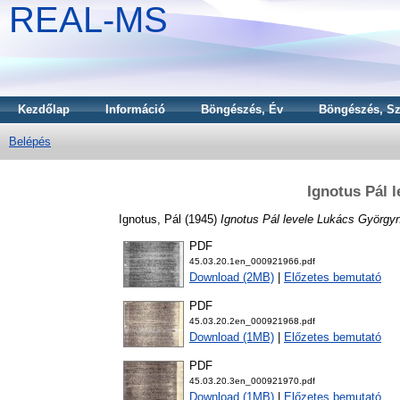
REAL-MS
Kezdőlap
Információ
Böngészés, Év
Böngészés, Sz
Belépés
Ignotus Pál 
Ignotus, Pál
(1945)
Ignotus Pál levele Lukács György
PDF
45.03.20.1en_000921966.pdf
Download (2MB)
|
Előzetes bemutató
PDF
45.03.20.2en_000921968.pdf
Download (1MB)
|
Előzetes bemutató
PDF
45.03.20.3en_000921970.pdf
Download (1MB)
|
Előzetes bemutató