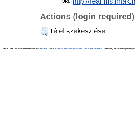
http://real-ms.mtak.
URI:
Actions (login required)
Tétel szekesztése
REAL-MS, az alkalamzott szoftver:
EPrints 3
amit a
School of Electronics and Computer Science
, University of Southampton fejle