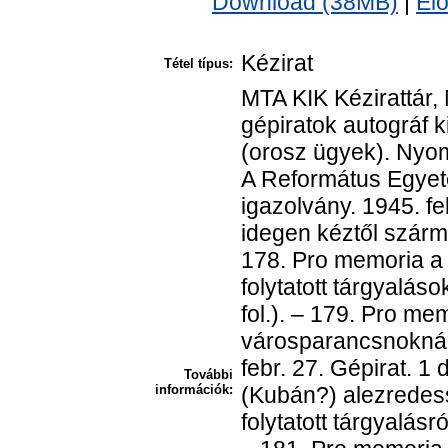
Download (38MB)
|
El
Kézirat
Tétel típus:
MTA KIK Kézirattár,
gépiratok autográf k
(orosz ügyek). Nyomt
A Református Egyetem
igazolvány. 1945. fe
idegen kéztől szárma
178. Pro memoria a
folytatott tárgyaláso
fol.). – 179. Pro m
városparancsnoknál 
febr. 27. Gépirat. 1
További
információk:
(Kubán?) alezredes
folytatott tárgyalásró