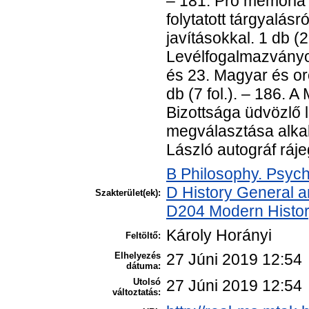
– 181. Pro memoria
folytatott tárgyalásr
javításokkal. 1 db (2
Levélfogalmazványok
és 23. Magyar és or
db (7 fol.). – 186.
Bizottsága üdvözlő 
megválasztása alkal
László autográf rájeg
B Philosophy. Psych
D History General a
Szakterület(ek):
D204 Modern Histo
Károly Horányi
Feltöltő:
Elhelyezés
27 Júni 2019 12:54
dátuma:
Utolsó
27 Júni 2019 12:54
változtatás: