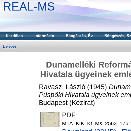
REAL-MS
Kezdőlap
Információ
Böngészés, Év
Böngészés, Sz
Belépés
Dunamelléki Reformá
Hivatala ügyeinek emlé
Ravasz, László
(1945)
Duname
Püspöki Hivatala ügyeinek eml
Budapest (Kézirat)
PDF
MTA_KIK_Kt_Ms_2563_176-1