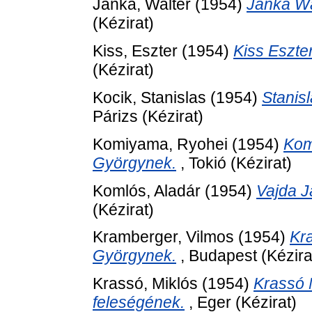
Janka, Walter
(1954)
Janka Wa
(Kézirat)
Kiss, Eszter
(1954)
Kiss Eszte
(Kézirat)
Kocik, Stanislas
(1954)
Stanis
Párizs (Kézirat)
Komiyama, Ryohei
(1954)
Kom
Györgynek.
, Tokió (Kézirat)
Komlós, Aladár
(1954)
Vajda J
(Kézirat)
Kramberger, Vilmos
(1954)
Kr
Györgynek.
, Budapest (Kézira
Krassó, Miklós
(1954)
Krassó 
feleségének.
, Eger (Kézirat)