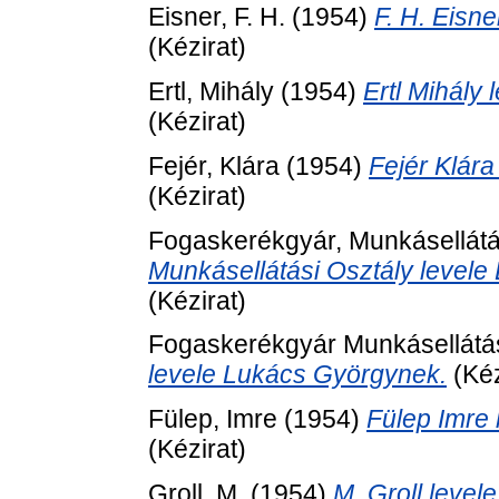
Eisner, F. H.
(1954)
F. H. Eisn
(Kézirat)
Ertl, Mihály
(1954)
Ertl Mihály
(Kézirat)
Fejér, Klára
(1954)
Fejér Klára
(Kézirat)
Fogaskerékgyár, Munkásellátá
Munkásellátási Osztály level
(Kézirat)
Fogaskerékgyár Munkásellátás
levele Lukács Györgynek.
(Kéz
Fülep, Imre
(1954)
Fülep Imre
(Kézirat)
Groll, M.
(1954)
M. Groll leve