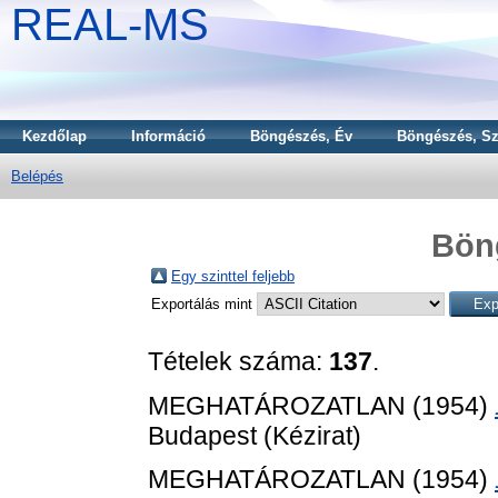
REAL-MS
Kezdőlap
Információ
Böngészés, Év
Böngészés, Sz
Belépés
Bön
Egy szinttel feljebb
Exportálás mint
Tételek száma:
137
.
MEGHATÁROZATLAN (1954)
Budapest (Kézirat)
MEGHATÁROZATLAN (1954)