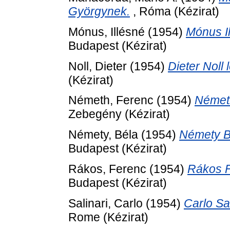
Györgynek.
, Róma (Kézirat)
Mónus, Illésné
(1954)
Mónus I
Budapest (Kézirat)
Noll, Dieter
(1954)
Dieter Noll
(Kézirat)
Németh, Ferenc
(1954)
Németh
Zebegény (Kézirat)
Némety, Béla
(1954)
Némety B
Budapest (Kézirat)
Rákos, Ferenc
(1954)
Rákos F
Budapest (Kézirat)
Salinari, Carlo
(1954)
Carlo Sa
Rome (Kézirat)