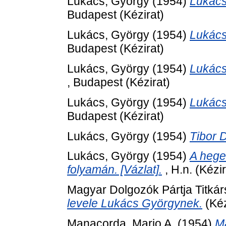
Lukács, György
(1954)
Lukács
Budapest (Kézirat)
Lukács, György
(1954)
Lukács
Budapest (Kézirat)
Lukács, György
(1954)
Lukács
, Budapest (Kézirat)
Lukács, György
(1954)
Lukács
Budapest (Kézirat)
Lukács, György
(1954)
Tibor D
Lukács, György
(1954)
A hegel
folyamán. [Vázlat].
, H.n. (Kézir
Magyar Dolgozók Pártja Titká
levele Lukács Györgynek.
(Kéz
Manacorda, Mario A.
(1954)
Ma