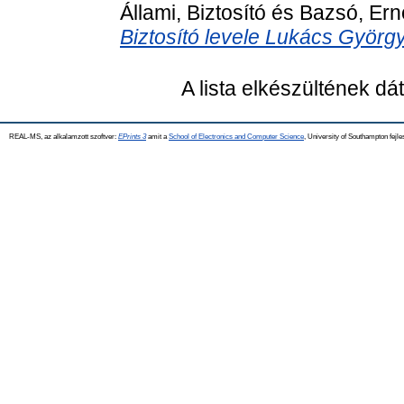
Állami, Biztosító
és
Bazsó, Ern
Biztosító levele Lukács Györg
A lista elkészültének d
REAL-MS, az alkalamzott szoftver:
EPrints 3
amit a
School of Electronics and Computer Science
, University of Southampton fejle