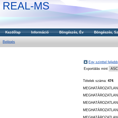
REAL-MS
Kezdőlap
Információ
Böngészés, Év
Böngészés, Sz
Belépés
Egy szinttel feljebb
Exportálás mint
Tételek száma:
474
.
MEGHATÁROZATLAN 
MEGHATÁROZATLAN 
MEGHATÁROZATLAN 
MEGHATÁROZATLAN 
MEGHATÁROZATLAN 