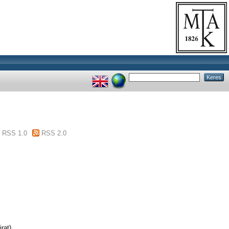
RSS 1.0
RSS 2.0
irat)