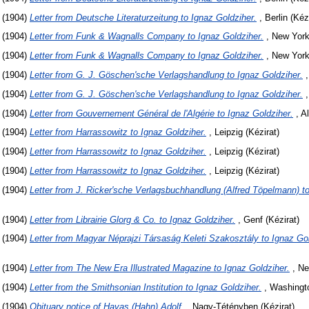
(1904)
Letter from Deutsche Literaturzeitung to Ignaz Goldziher.
, Berlin (Kéz
(1904)
Letter from Funk & Wagnalls Company to Ignaz Goldziher.
, New York 
(1904)
Letter from Funk & Wagnalls Company to Ignaz Goldziher.
, New York 
(1904)
Letter from G. J. Göschen'sche Verlagshandlung to Ignaz Goldziher.
,
(1904)
Letter from G. J. Göschen'sche Verlagshandlung to Ignaz Goldziher.
,
(1904)
Letter from Gouvernement Général de l'Algérie to Ignaz Goldziher.
, Al
(1904)
Letter from Harrassowitz to Ignaz Goldziher.
, Leipzig (Kézirat)
(1904)
Letter from Harrassowitz to Ignaz Goldziher.
, Leipzig (Kézirat)
(1904)
Letter from Harrassowitz to Ignaz Goldziher.
, Leipzig (Kézirat)
(1904)
Letter from J. Ricker'sche Verlagsbuchhandlung (Alfred Töpelmann) to
(1904)
Letter from Librairie Glorg & Co. to Ignaz Goldziher.
, Genf (Kézirat)
(1904)
Letter from Magyar Néprajzi Társaság Keleti Szakosztály to Ignaz Gol
(1904)
Letter from The New Era Illustrated Magazine to Ignaz Goldziher.
, Ne
(1904)
Letter from the Smithsonian Institution to Ignaz Goldziher.
, Washingto
(1904)
Obituary notice of Havas (Hahn) Adolf.
, Nagy-Tétényben (Kézirat)