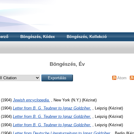
erző
Böngészés, Kódex
Böngészés, Kollekció
Böngészés, Év
Atom
(1904)
Jewish encyclopedia.
, New York (N.Y.) (Kézirat)
(1904)
Letter from B. G. Teubner to Ignaz Goldziher.
, Leipzig (Kézirat)
(1904)
Letter from B. G. Teubner to Ignaz Goldziher.
, Leipzig (Kézirat)
(1904)
Letter from B. G. Teubner to Ignaz Goldziher.
, Leipzig (Kézirat)
(1904)
Letter from Deutsche Literaturzeitung to Ignaz Goldziher.
, Berlin (Kéz