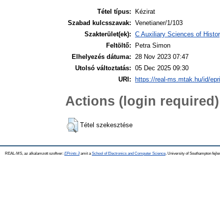
Tétel típus:
Kézirat
Szabad kulcsszavak:
Venetianer/1/103
Szakterület(ek):
C Auxiliary Sciences of Hist
Feltöltő:
Petra Simon
Elhelyezés dátuma:
28 Nov 2023 07:47
Utolsó változtatás:
05 Dec 2025 09:30
URI:
https://real-ms.mtak.hu/id/epr
Actions (login required)
Tétel szekesztése
REAL-MS, az alkalamzott szoftver:
EPrints 3
amit a
School of Electronics and Computer Science
, University of Southampton fejle