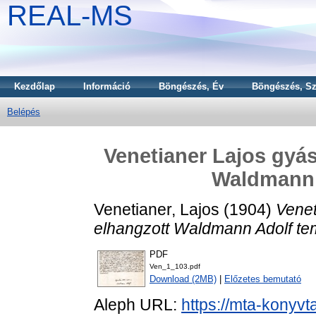
REAL-MS
Kezdőlap
Információ
Böngészés, Év
Böngészés, Sz
Belépés
Venetianer Lajos gyá
Waldmann 
Venetianer, Lajos
(1904)
Venet
elhangzott Waldmann Adolf te
PDF
Ven_1_103.pdf
Download (2MB)
|
Előzetes bemutató
Aleph URL:
https://mta-konyvt