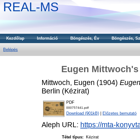
REAL-MS
Kezdőlap
Információ
Böngészés, Év
Böngészés, Sz
Belépés
Eugen Mittwoch's l
Mittwoch, Eugen
(1904)
Eugen 
Berlin (Kézirat)
PDF
000757441.pdf
Download (901kB)
|
Előzetes bemutató
Aleph URL:
https://mta-konyvt
Tétel típus:
Kézirat