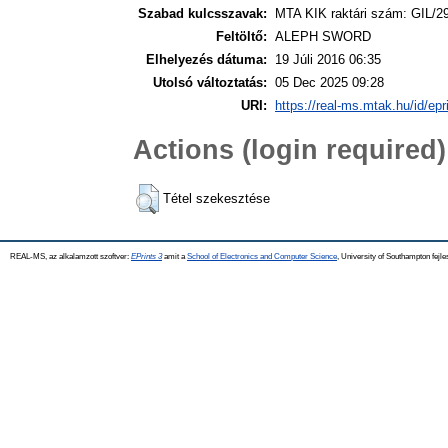
Szabad kulcsszavak:
MTA KIK raktári szám: GIL/29
Feltöltő:
ALEPH SWORD
Elhelyezés dátuma:
19 Júli 2016 06:35
Utolsó változtatás:
05 Dec 2025 09:28
URI:
https://real-ms.mtak.hu/id/epr
Actions (login required)
Tétel szekesztése
REAL-MS, az alkalamzott szoftver:
EPrints 3
amit a
School of Electronics and Computer Science
, University of Southampton fejle