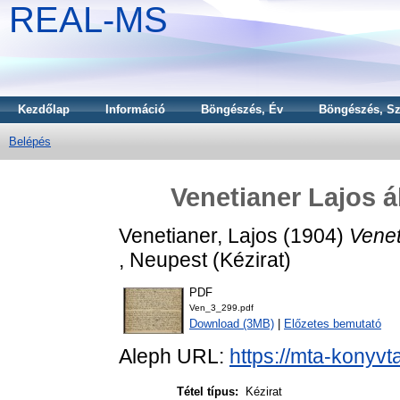
REAL-MS
Kezdőlap
Információ
Böngészés, Év
Böngészés, Sz
Belépés
Venetianer Lajos á
Venetianer, Lajos
(1904)
Venet
, Neupest (Kézirat)
PDF
Ven_3_299.pdf
Download (3MB)
|
Előzetes bemutató
Aleph URL:
https://mta-konyvt
Tétel típus:
Kézirat