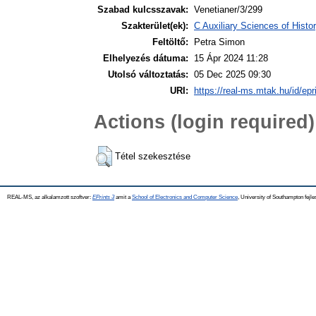
Szabad kulcsszavak:
Venetianer/3/299
Szakterület(ek):
C Auxiliary Sciences of Hist
Feltöltő:
Petra Simon
Elhelyezés dátuma:
15 Ápr 2024 11:28
Utolsó változtatás:
05 Dec 2025 09:30
URI:
https://real-ms.mtak.hu/id/epr
Actions (login required)
Tétel szekesztése
REAL-MS, az alkalamzott szoftver:
EPrints 3
amit a
School of Electronics and Computer Science
, University of Southampton fejle