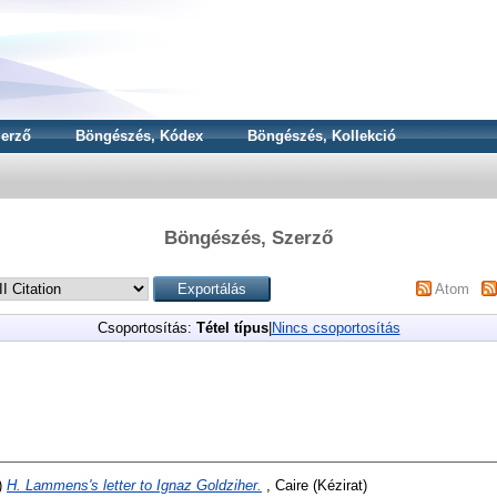
erző
Böngészés, Kódex
Böngészés, Kollekció
Böngészés, Szerző
Atom
Csoportosítás:
Tétel típus
|
Nincs csoportosítás
)
H. Lammens's letter to Ignaz Goldziher.
, Caire (Kézirat)