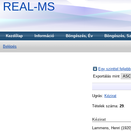
REAL-MS
Kezdőlap
Információ
Böngészés, Év
Böngészés, Sz
Belépés
Egy szinttel feljebb
Exportálás mint
Ugrás:
Kézirat
Tételek száma:
29
.
Kézirat
Lammens, Henri
(1920