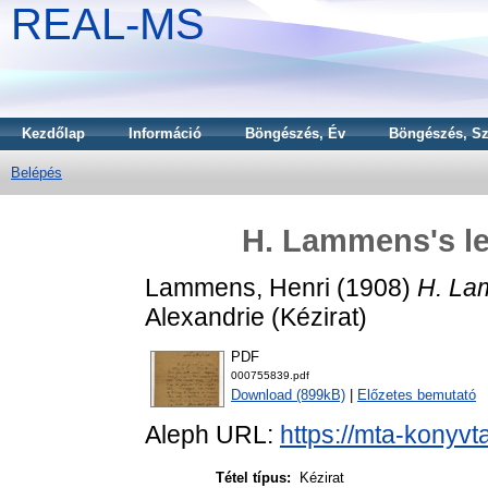
REAL-MS
Kezdőlap
Információ
Böngészés, Év
Böngészés, Sz
Belépés
H. Lammens's let
Lammens, Henri
(1908)
H. Lam
Alexandrie (Kézirat)
PDF
000755839.pdf
Download (899kB)
|
Előzetes bemutató
Aleph URL:
https://mta-konyvt
Tétel típus:
Kézirat