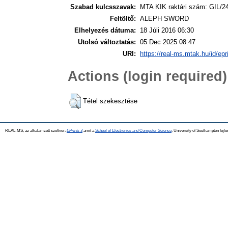
Szabad kulcsszavak:
MTA KIK raktári szám: GIL/2
Feltöltő:
ALEPH SWORD
Elhelyezés dátuma:
18 Júli 2016 06:30
Utolsó változtatás:
05 Dec 2025 08:47
URI:
https://real-ms.mtak.hu/id/epr
Actions (login required)
Tétel szekesztése
REAL-MS, az alkalamzott szoftver:
EPrints 3
amit a
School of Electronics and Computer Science
, University of Southampton fejle