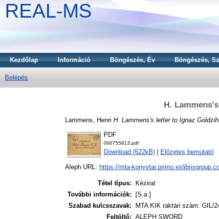
REAL-MS
Kezdőlap
Információ
Böngészés, Év
Böngészés, Sz
Belépés
H. Lammens's 
Lammens, Henri
H. Lammens's letter to Ignaz Goldzih
PDF
000755813.pdf
Download (622kB)
|
Előzetes bemutató
Aleph URL:
https://mta-konyvtar.primo.exlibrisgroup.
Tétel típus:
Kézirat
További információk:
[S.a.]
Szabad kulcsszavak:
MTA KIK raktári szám: GIL/2
Feltöltő:
ALEPH SWORD