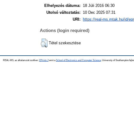
Elhelyezés dátuma:
18 Júli 2016 06:30
Utolsó változtatás:
10 Dec 2025 07:31
URI:
https://real-ms.mtak.hu/id/ep
Actions (login required)
Tétel szekesztése
REAL-MS, az alkalamzott szoftver:
EPrints 3
amit a
School of Electronics and Computer Science
, University of Southampton fejle