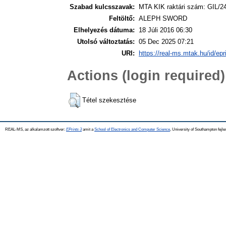
Szabad kulcsszavak:
MTA KIK raktári szám: GIL/2
Feltöltő:
ALEPH SWORD
Elhelyezés dátuma:
18 Júli 2016 06:30
Utolsó változtatás:
05 Dec 2025 07:21
URI:
https://real-ms.mtak.hu/id/epr
Actions (login required)
Tétel szekesztése
REAL-MS, az alkalamzott szoftver:
EPrints 3
amit a
School of Electronics and Computer Science
, University of Southampton fejle