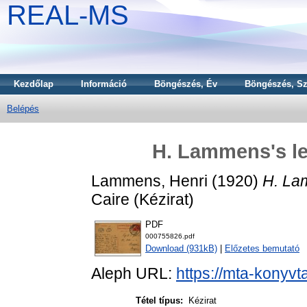
REAL-MS
Kezdőlap
Információ
Böngészés, Év
Böngészés, Sz
Belépés
H. Lammens's let
Lammens, Henri
(1920)
H. Lam
Caire (Kézirat)
PDF
000755826.pdf
Download (931kB)
|
Előzetes bemutató
Aleph URL:
https://mta-konyvt
Tétel típus:
Kézirat