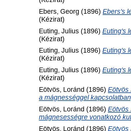
Ebers, Georg
(1896)
Ebers's l
(Kézirat)
Euting, Julius
(1896)
Euting's l
(Kézirat)
Euting, Julius
(1896)
Euting's l
(Kézirat)
Euting, Julius
(1896)
Euting's l
(Kézirat)
Eötvös, Loránd
(1896)
Eötvös 
a mágnességgel kapcsolatban,
Eötvös, Loránd
(1896)
Eötvös 
mágnesességre vonatkozó kut
Eötvös, Loránd
(1896)
Eötvös 