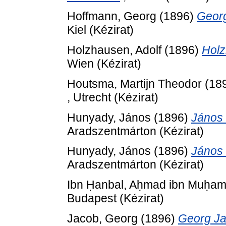
Hoffmann, Georg
(1896)
Georg
Kiel (Kézirat)
Holzhausen, Adolf
(1896)
Holz
Wien (Kézirat)
Houtsma, Martijn Theodor
(18
, Utrecht (Kézirat)
Hunyady, János
(1896)
János 
Aradszentmárton (Kézirat)
Hunyady, János
(1896)
János 
Aradszentmárton (Kézirat)
Ibn Ḥanbal, Aḥmad ibn Muḥa
Budapest (Kézirat)
Jacob, Georg
(1896)
Georg Jac