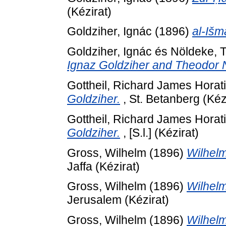
(Kézirat)
Goldziher, Ignác
(1896)
al-Išm
Goldziher, Ignác
és
Nöldeke, 
Ignaz Goldziher and Theodor 
Gottheil, Richard James Horat
Goldziher.
, St. Betanberg (Kéz
Gottheil, Richard James Horat
Goldziher.
, [S.l.] (Kézirat)
Gross, Wilhelm
(1896)
Wilhelm
Jaffa (Kézirat)
Gross, Wilhelm
(1896)
Wilhelm
Jerusalem (Kézirat)
Gross, Wilhelm
(1896)
Wilhelm