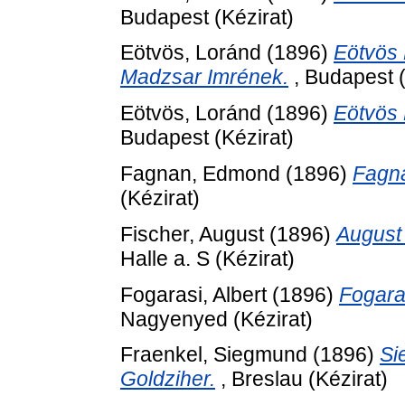
Budapest (Kézirat)
Eötvös, Loránd
(1896)
Eötvös 
Madzsar Imrének.
, Budapest (
Eötvös, Loránd
(1896)
Eötvös 
Budapest (Kézirat)
Fagnan, Edmond
(1896)
Fagna
(Kézirat)
Fischer, August
(1896)
August 
Halle a. S (Kézirat)
Fogarasi, Albert
(1896)
Fogaras
Nagyenyed (Kézirat)
Fraenkel, Siegmund
(1896)
Si
Goldziher.
, Breslau (Kézirat)