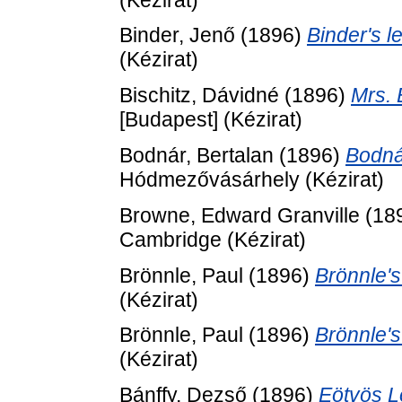
Binder, Jenő
(1896)
Binder's l
(Kézirat)
Bischitz, Dávidné
(1896)
Mrs. 
[Budapest] (Kézirat)
Bodnár, Bertalan
(1896)
Bodnár
Hódmezővásárhely (Kézirat)
Browne, Edward Granville
(18
Cambridge (Kézirat)
Brönnle, Paul
(1896)
Brönnle's
(Kézirat)
Brönnle, Paul
(1896)
Brönnle's
(Kézirat)
Bánffy, Dezső
(1896)
Eötvös L