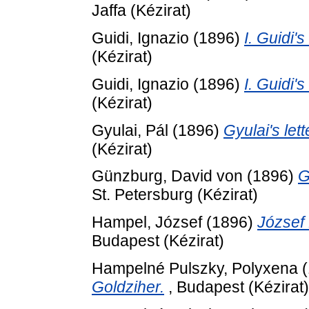
Jaffa (Kézirat)
Guidi, Ignazio
(1896)
I. Guidi's
(Kézirat)
Guidi, Ignazio
(1896)
I. Guidi's
(Kézirat)
Gyulai, Pál
(1896)
Gyulai's let
(Kézirat)
Günzburg, David von
(1896)
G
St. Petersburg (Kézirat)
Hampel, József
(1896)
József 
Budapest (Kézirat)
Hampelné Pulszky, Polyxena
(
Goldziher.
, Budapest (Kézirat)