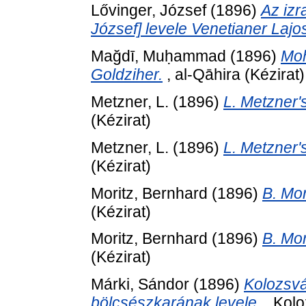
Lővinger, József
(1896)
Az izr
József] levele Venetianer Lajo
Mağdī, Muḥammad
(1896)
Moh
Goldziher.
, al-Qāhira (Kézirat)
Metzner, L.
(1896)
L. Metzner's
(Kézirat)
Metzner, L.
(1896)
L. Metzner's
(Kézirat)
Moritz, Bernhard
(1896)
B. Mor
(Kézirat)
Moritz, Bernhard
(1896)
B. Mor
(Kézirat)
Márki, Sándor
(1896)
Kolozsvá
bölcsészkarának levele.
, Kolo