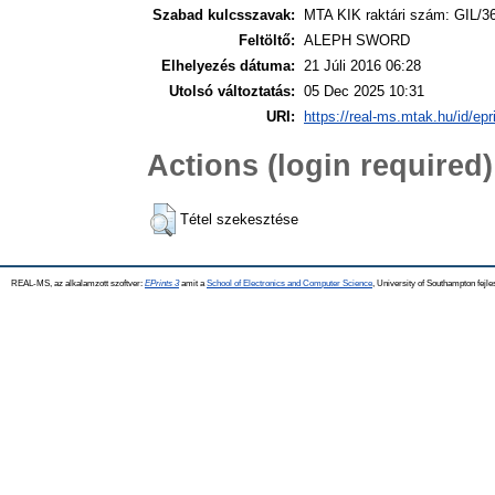
Szabad kulcsszavak:
MTA KIK raktári szám: GIL/3
Feltöltő:
ALEPH SWORD
Elhelyezés dátuma:
21 Júli 2016 06:28
Utolsó változtatás:
05 Dec 2025 10:31
URI:
https://real-ms.mtak.hu/id/epr
Actions (login required)
Tétel szekesztése
REAL-MS, az alkalamzott szoftver:
EPrints 3
amit a
School of Electronics and Computer Science
, University of Southampton fejle