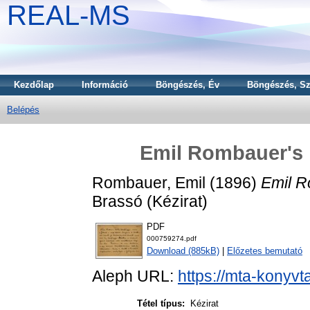
REAL-MS
Kezdőlap
Információ
Böngészés, Év
Böngészés, Sz
Belépés
Emil Rombauer's l
Rombauer, Emil
(1896)
Emil R
Brassó (Kézirat)
PDF
000759274.pdf
Download (885kB)
|
Előzetes bemutató
Aleph URL:
https://mta-konyvt
Tétel típus:
Kézirat