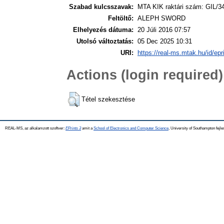
Szabad kulcsszavak:
MTA KIK raktári szám: GIL/3
Feltöltő:
ALEPH SWORD
Elhelyezés dátuma:
20 Júli 2016 07:57
Utolsó változtatás:
05 Dec 2025 10:31
URI:
https://real-ms.mtak.hu/id/epr
Actions (login required)
Tétel szekesztése
REAL-MS, az alkalamzott szoftver:
EPrints 3
amit a
School of Electronics and Computer Science
, University of Southampton fejle