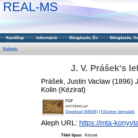
REAL-MS
Kezdőlap
Információ
Böngészés, Év
Böngészés, Sz
Belépés
J. V. Prášek's l
Prášek, Justin Vaclaw
(1896)
J
Kolin (Kézirat)
PDF
000758946.pdf
Download (845kB)
|
Előzetes bemutató
Aleph URL:
https://mta-konyvt
Tétel típus:
Kézirat