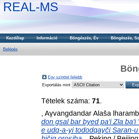
REAL-MS
Kezdőlap
Információ
Böngészés, Év
Böngészés, Sz
Belépés
Bön
Egy szinttel feljebb
Exportálás mint
Tételek száma:
71
.
, Aγvangdandar Alaša lharam
don gsal bar byed pa'i Zla ba'
e udq-a-yi tododqaγči Saran-
bičig orosiba.
, Peking / Beijing