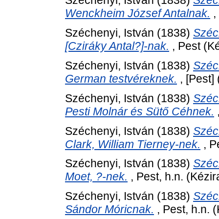
Széchenyi, István
(1838)
Széc
Wenckheim József Antalnak.
,
Széchenyi, István
(1838)
Széc
[Cziráky Antal?]-nak.
, Pest (Ké
Széchenyi, István
(1838)
Széc
German testvéreknek.
, [Pest] 
Széchenyi, István
(1838)
Széc
Pesti Molnár és Sütő Céhnek.
,
Széchenyi, István
(1838)
Széc
Clark, William Tierney-nek.
, P
Széchenyi, István
(1838)
Széc
Moet, ?-nek.
, Pest, h.n. (Kézir
Széchenyi, István
(1838)
Széc
Sándor Móricnak.
, Pest, h.n. (