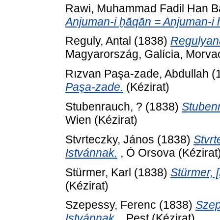
Rawi, Muhammad Fadil Han B
Anjuman-i ḫāqān = Anjuman-i 
Reguly, Antal
(1838)
Regulyana
Magyarország, Galícia, Morvao
Rızvan Paşa-zade, Abdullah
(
Paşa-zade.
(Kézirat)
Stubenrauch, ?
(1838)
Stubenr
Wien (Kézirat)
Stvrteczky, János
(1838)
Stvrt
Istvánnak.
, Ó Orsova (Kézirat
Stürmer, Karl
(1838)
Stürmer, 
(Kézirat)
Szepessy, Ferenc
(1838)
Szep
Istvánnak.
, Pest (Kézirat)