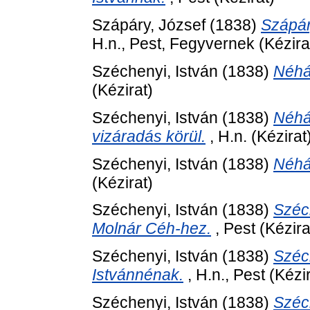
Szápáry, József
(1838)
Szápár
H.n., Pest, Fegyvernek (Kézira
Széchenyi, István
(1838)
Néhá
(Kézirat)
Széchenyi, István
(1838)
Néhá
vizáradás körül.
, H.n. (Kézirat
Széchenyi, István
(1838)
Néhá
(Kézirat)
Széchenyi, István
(1838)
Széc
Molnár Céh-hez.
, Pest (Kézira
Széchenyi, István
(1838)
Széc
Istvánnénak.
, H.n., Pest (Kézi
Széchenyi, István
(1838)
Széch