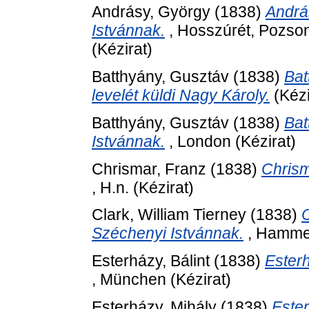
Andrásy, György
(1838)
Andrá
Istvánnak.
, Hosszúrét, Pozson
(Kézirat)
Batthyány, Gusztáv
(1838)
Bat
levelét küldi Nagy Károly.
(Kézi
Batthyány, Gusztáv
(1838)
Bat
Istvánnak.
, London (Kézirat)
Chrismar, Franz
(1838)
Chrism
, H.n. (Kézirat)
Clark, William Tierney
(1838)
C
Széchenyi Istvánnak.
, Hammer
Esterházy, Bálint
(1838)
Esterh
, München (Kézirat)
Esterházy, Mihály
(1838)
Ester