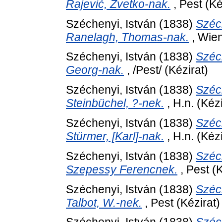
Rajević, Zvetko-nak.
, Pest (Ké
Széchenyi, István
(1838)
Széc
Ranelagh, Thomas-nak.
, Wien
Széchenyi, István
(1838)
Széc
Georg-nak.
, /Pest/ (Kézirat)
Széchenyi, István
(1838)
Széc
Steinbüchel, ?-nek.
, H.n. (Kézi
Széchenyi, István
(1838)
Széc
Stürmer, [Karl]-nak.
, H.n. (Kézi
Széchenyi, István
(1838)
Széc
Szepessy Ferencnek.
, Pest (K
Széchenyi, István
(1838)
Széc
Talbot, W.-nek.
, Pest (Kézirat)