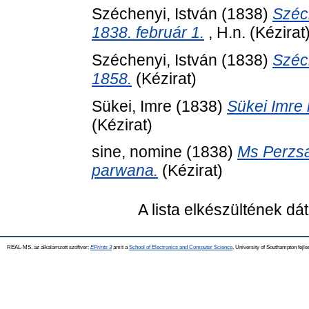
Széchenyi, István
(1838)
Széch
1838. február 1.
, H.n. (Kézirat
Széchenyi, István
(1838)
Széc
1858.
(Kézirat)
Sükei, Imre
(1838)
Sükei Imre 
(Kézirat)
sine, nomine
(1838)
Ms Perzsa
parwana.
(Kézirat)
A lista elkészültének d
REAL-MS, az alkalamzott szoftver:
EPrints 3
amit a
School of Electronics and Computer Science
, University of Southampton fejle