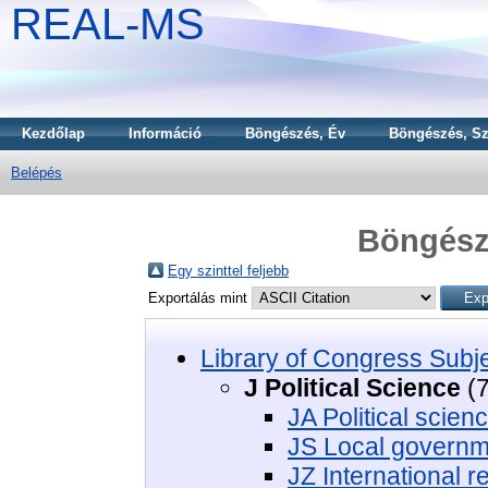
REAL-MS
Kezdőlap
Információ
Böngészés, Év
Böngészés, Sz
Belépés
Böngészé
Egy szinttel feljebb
Exportálás mint
Library of Congress Subj
J Political Science
(7
JA Political scien
JS Local governm
JZ International r