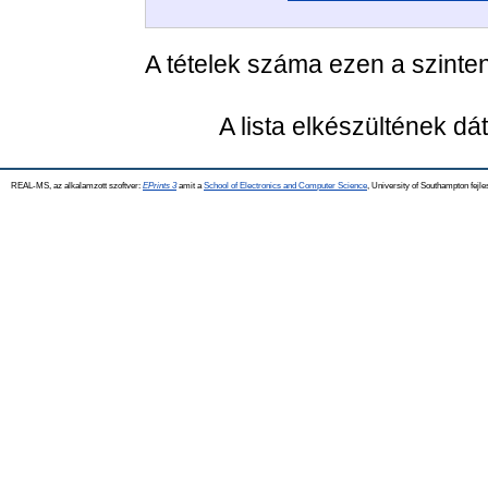
A tételek száma ezen a szinte
A lista elkészültének d
REAL-MS, az alkalamzott szoftver:
EPrints 3
amit a
School of Electronics and Computer Science
, University of Southampton fejle