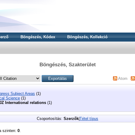
erző
Böngészés, Kódex
Böngészés, Kollekció
Böngészés, Szakterület
Atom
ngress Subject Areas
(1)
ical Science
(1)
JZ International relations
(1)
Csoportosítás:
Szerzők
|
Tétel típus
a szinten:
0
.