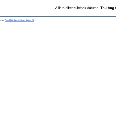
A lista elkészültének dátuma:
Thu Aug 
sztett.
További információk és fejlesztők
.