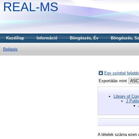
REAL-MS
Kezdőlap
Információ
Böngészés, Év
Böngészés, Sz
Belépés
Egy szinttel feljebb
Exportálás mint
Library of Co
J Polit
A tételek száma ezen 