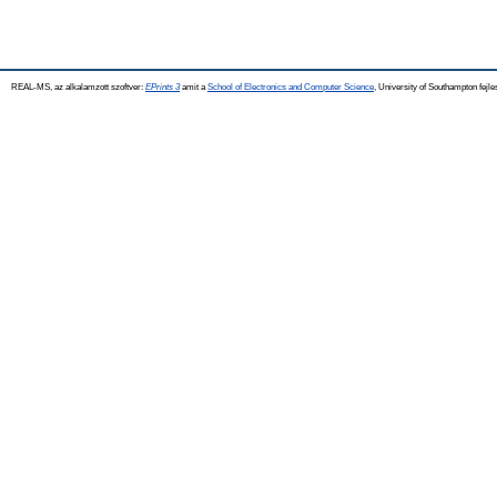
REAL-MS, az alkalamzott szoftver:
EPrints 3
amit a
School of Electronics and Computer Science
, University of Southampton fejle