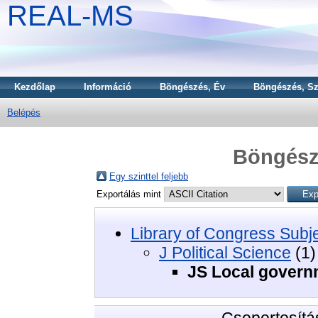
REAL-MS
Kezdőlap
Információ
Böngészés, Év
Böngészés, Sz
Belépés
Böngészé
Egy szinttel feljebb
Exportálás mint
Library of Congress Subj
J Political Science
(1)
JS Local govern