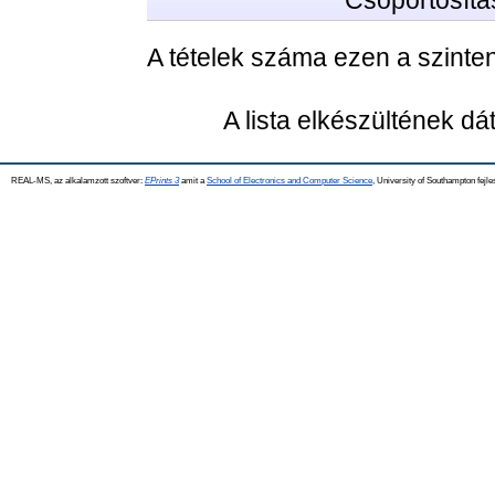
Csoportosítá
A tételek száma ezen a szinte
A lista elkészültének d
REAL-MS, az alkalamzott szoftver:
EPrints 3
amit a
School of Electronics and Computer Science
, University of Southampton fejle