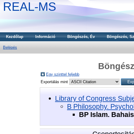
REAL-MS
Kezdőlap
Információ
Böngészés, Év
Böngészés, Sz
Belépés
Böngészé
Egy szinttel feljebb
Exportálás mint
Library of Congress Subj
B Philosophy. Psychol
BP Islam. Bahai