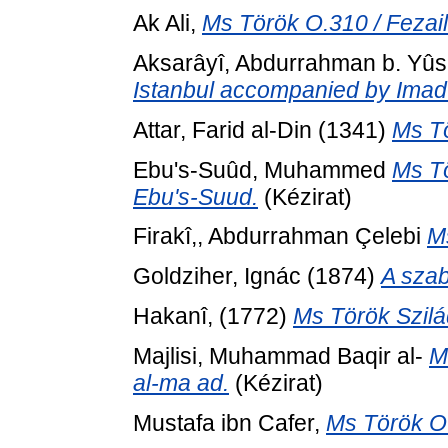
Ak Ali,
Ms Török O.310 / Fezail
Aksarâyî, Abdurrahman b. Yûs
Istanbul accompanied by Imad 
Attar, Farid al-Din
(1341)
Ms Tö
Ebu's-Suûd, Muhammed
Ms Tö
Ebu's-Suud.
(Kézirat)
Firakî,, Abdurrahman Çelebi
Ms
Goldziher, Ignác
(1874)
A szab
Hakanî,
(1772)
Ms Török Szilád
Majlisi, Muhammad Baqir al-
M
al-ma ad.
(Kézirat)
Mustafa ibn Cafer,
Ms Török O.