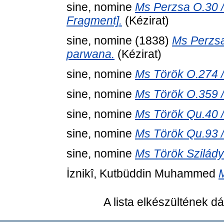
sine, nomine
Ms Perzsa O.30 
Fragment].
(Kézirat)
sine, nomine
(1838)
Ms Perzsa
parwana.
(Kézirat)
sine, nomine
Ms Török O.274 /
sine, nomine
Ms Török O.359 /
sine, nomine
Ms Török Qu.40 / 
sine, nomine
Ms Török Qu.93 / 
sine, nomine
Ms Török Szilády
İznikî, Kutbüddin Muhammed
M
A lista elkészültének 