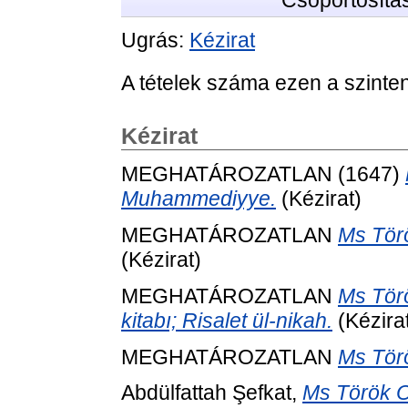
Csoportosítá
Ugrás:
Kézirat
A tételek száma ezen a szinte
Kézirat
MEGHATÁROZATLAN (1647)
Muhammediyye.
(Kézirat)
MEGHATÁROZATLAN
Ms Törö
(Kézirat)
MEGHATÁROZATLAN
Ms Törö
kitabı; Risalet ül-nikah.
(Kézira
MEGHATÁROZATLAN
Ms Törö
Abdülfattah Şefkat,
Ms Török O.