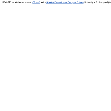
REAL-MS, az alkalamzott szoftver:
EPrints 3
amit a
School of Electronics and Computer Science
, University of Southampton fejle