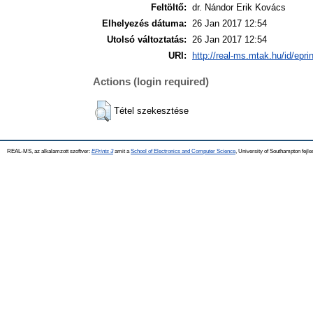
Feltöltő:
dr. Nándor Erik Kovács
Elhelyezés dátuma:
26 Jan 2017 12:54
Utolsó változtatás:
26 Jan 2017 12:54
URI:
http://real-ms.mtak.hu/id/epri
Actions (login required)
Tétel szekesztése
REAL-MS, az alkalamzott szoftver:
EPrints 3
amit a
School of Electronics and Computer Science
, University of Southampton fejle