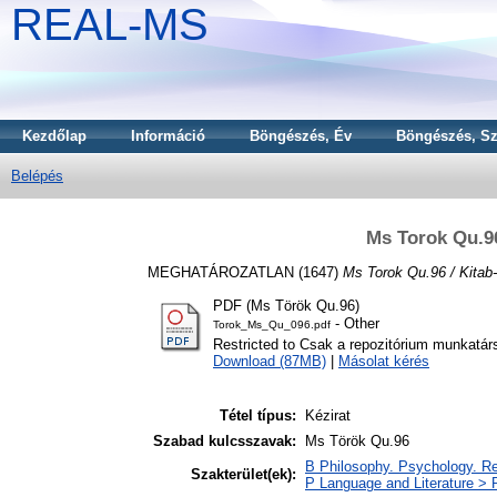
REAL-MS
Kezdőlap
Információ
Böngészés, Év
Böngészés, Sz
Belépés
Ms Torok Qu.9
MEGHATÁROZATLAN (1647)
Ms Torok Qu.96 / Kita
PDF (Ms Török Qu.96)
- Other
Torok_Ms_Qu_096.pdf
Restricted to Csak a repozitórium munkatár
Download (87MB)
|
Másolat kérés
Tétel típus:
Kézirat
Szabad kulcsszavak:
Ms Török Qu.96
B Philosophy. Psychology. Re
Szakterület(ek):
P Language and Literature > P