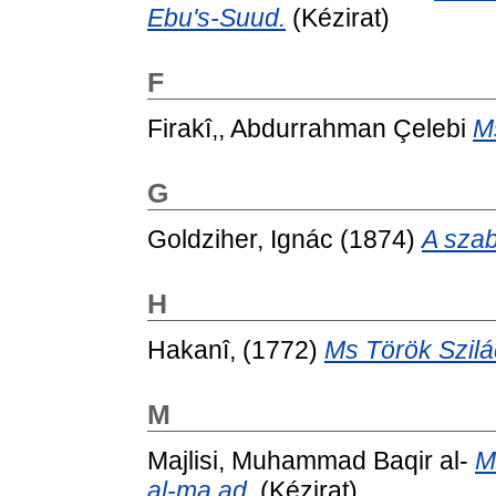
Ebu's-Suud.
(Kézirat)
F
Firakî,, Abdurrahman Çelebi
Ms
G
Goldziher, Ignác
(1874)
A szab
H
Hakanî,
(1772)
Ms Török Szilád
M
Majlisi, Muhammad Baqir al-
M
al-ma ad.
(Kézirat)