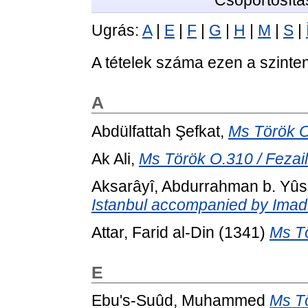
Csoportosítá
Ugrás:
A
|
E
|
F
|
G
|
H
|
M
|
S
|
A tételek száma ezen a szinte
A
Abdülfattah Şefkat,
Ms Török O.
Ak Ali,
Ms Török O.310 / Fezail
Aksarâyî, Abdurrahman b. Yûs
Istanbul accompanied by Imad 
Attar, Farid al-Din
(1341)
Ms Tö
E
Ebu's-Suûd, Muhammed
Ms Tö