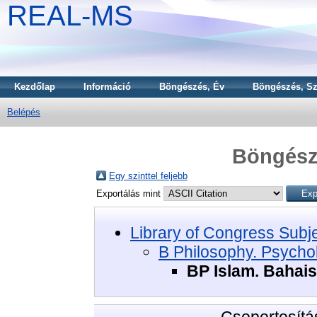
REAL-MS
Kezdőlap
Információ
Böngészés, Év
Böngészés, Sz
Belépés
Böngészé
Egy szinttel feljebb
Exportálás mint
Library of Congress Subj
B Philosophy. Psychol
BP Islam. Bahai