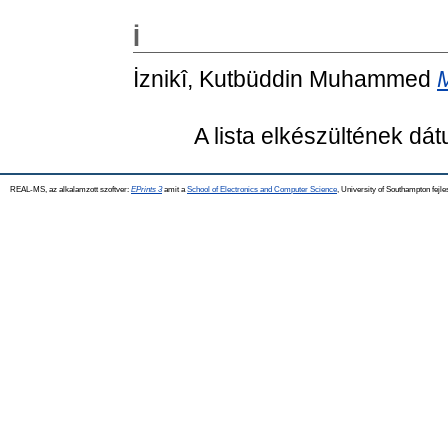
İ
İznikî, Kutbüddin Muhammed
M
A lista elkészültének dá
REAL-MS, az alkalamzott szoftver:
EPrints 3
amit a
School of Electronics and Computer Science
, University of Southampton fejle