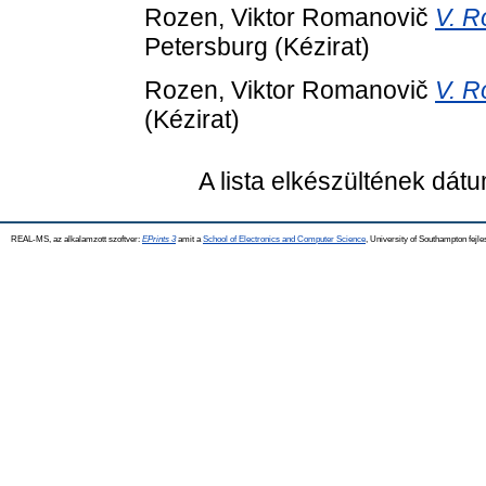
Rozen, Viktor Romanovič
V. R
Petersburg (Kézirat)
Rozen, Viktor Romanovič
V. R
(Kézirat)
A lista elkészültének dát
REAL-MS, az alkalamzott szoftver:
EPrints 3
amit a
School of Electronics and Computer Science
, University of Southampton fejle