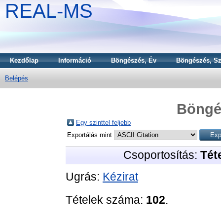
REAL-MS
Kezdőlap
Információ
Böngészés, Év
Böngészés, Sz
Belépés
Böngé
Egy szinttel feljebb
Exportálás mint
Csoportosítás:
Téte
Ugrás:
Kézirat
Tételek száma:
102
.