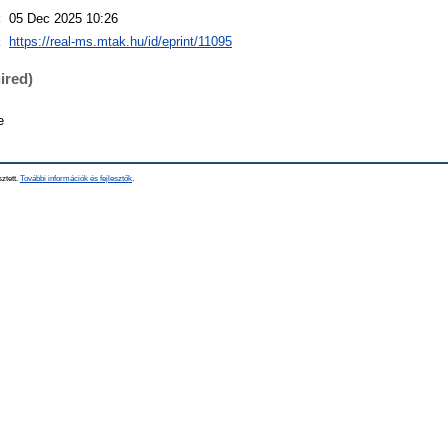
:
05 Dec 2025 10:26
:
https://real-ms.mtak.hu/id/eprint/11095
ired)
e
sztett.
További információk és fejlesztők
.