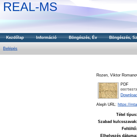
REAL-MS
Kezdőlap
Információ
Böngészés, Év
Böngészés, Sz
Belépés
Rozen, Viktor Romano
PDF
000759373
Downloa
Aleph URL:
https://mt
Tétel típus
Szabad kulcsszavak
Feltöltő
Elhelyezés dátuma