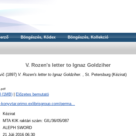
erző
Böngészés, Kódex
Böngészés, Kollekció
V. Rozen's letter to Ignaz Goldziher
vič
(1897)
V. Rozen's letter to Ignaz Goldziher.
, St. Petersburg (Kézirat)
.pdf
d (1MB)
|
Előzetes bemutató
a-konyvtar.primo.exlibrisgroup.com/perma...
:
Kézirat
:
MTA KIK raktári szám: GIL/36/05/087
:
ALEPH SWORD
:
21 Júli 2016 06:30