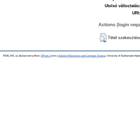
Utolsó változtatás
URI
Actions (login requ
Tétel szekesztés
REAL-MS, az alkalamzott szoftver:
EPrints 3
amit a
School of Electronics and Computer Science
, University of Southampton fejle