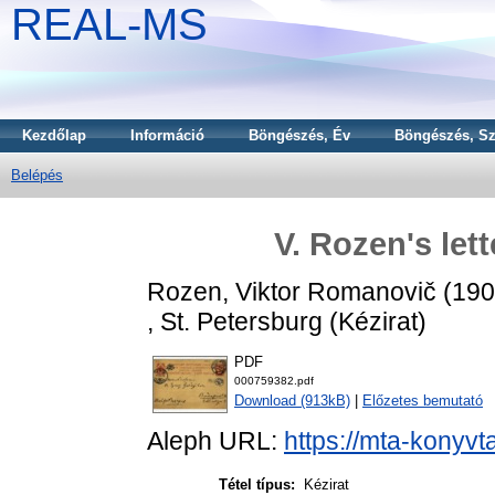
REAL-MS
Kezdőlap
Információ
Böngészés, Év
Böngészés, Sz
Belépés
V. Rozen's let
Rozen, Viktor Romanovič
(19
, St. Petersburg (Kézirat)
PDF
000759382.pdf
Download (913kB)
|
Előzetes bemutató
Aleph URL:
https://mta-konyvt
Tétel típus:
Kézirat