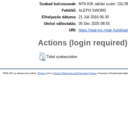
Szabad kulcsszavak:
MTA KIK raktári szám: GIL/3
Feltöltő:
ALEPH SWORD
Elhelyezés dátuma:
21 Júli 2016 06:30
Utolsó változtatás:
05 Dec 2025 08:55
URI:
https://real-ms.mtak.hu/id/epr
Actions (login required)
Tétel szekesztése
REAL-MS, az alkalamzott szoftver:
EPrints 3
amit a
School of Electronics and Computer Science
, University of Southampton fejle