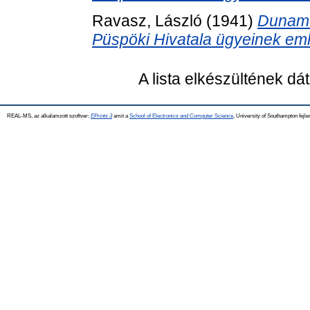
Ravasz, László
(1941)
Duname
Püspöki Hivatala ügyeinek eml
A lista elkészültének d
REAL-MS, az alkalamzott szoftver:
EPrints 3
amit a
School of Electronics and Computer Science
, University of Southampton fejle