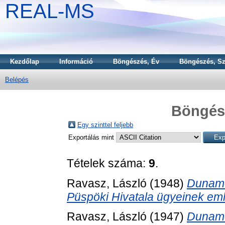
REAL-MS
Kezdőlap
Információ
Böngészés, Év
Böngészés, Sz
Belépés
Böngész
Egy szinttel feljebb
Exportálás mint
Tételek száma:
9
.
Ravasz, László
(1948)
Duname
Püspöki Hivatala ügyeinek eml
Ravasz, László
(1947)
Duname