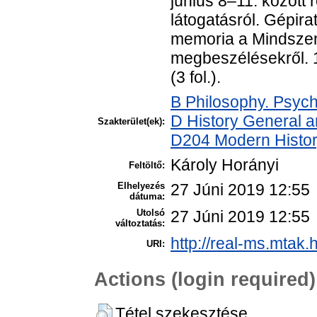
június 8–11. között 
látogatásról. Gépirat
memoria a Mindszent
megbeszélésekről. 19
(3 fol.).
B Philosophy. Psych
D History General a
Szakterület(ek):
D204 Modern Histo
Károly Horányi
Feltöltő:
Elhelyezés
27 Júni 2019 12:55
dátuma:
Utolsó
27 Júni 2019 12:55
változtatás:
http://real-ms.mtak.
URI:
Actions (login required)
Tétel szekesztése