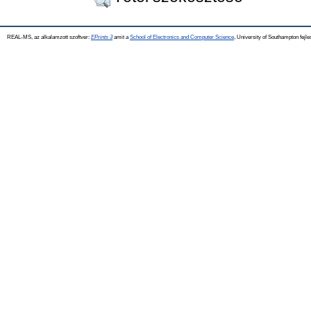
REAL-MS, az alkalamzott szoftver:
EPrints 3
amit a
School of Electronics and Computer Science
, University of Southampton fejle