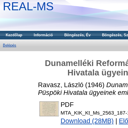
REAL-MS
Kezdőlap
Információ
Böngészés, Év
Böngészés, Sz
Belépés
Dunamelléki Reformá
Hivatala ügyein
Ravasz, László
(1946)
Duname
Püspöki Hivatala ügyeinek eml
PDF
MTA_KIK_Kt_Ms_2563_187-1
Download (28MB)
|
El