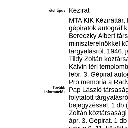
Kézirat
Tétel típus:
MTA KIK Kézirattár,
gépiratok autográf 
Bereczky Albert tár
miniszterelnökkel kü
tárgyalásról. 1946. j
Tildy Zoltán köztárs
Kálvin téri templom
febr. 3. Gépirat auto
Pro memoria a Radv
További
Pap László társasá
információk:
folytatott tárgyalásr
bejegyzéssel. 1 db (
Zoltán köztársasági 
ápr. 3. Gépirat. 1 d