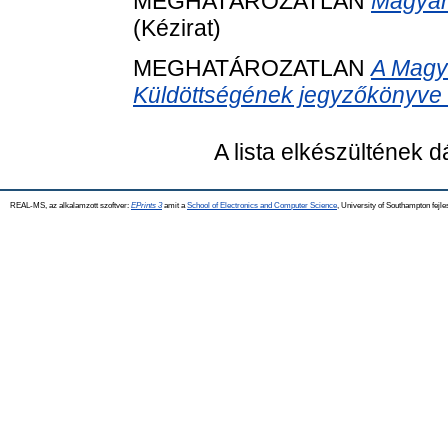
MEGHATÁROZATLAN
Magyar
(Kézirat)
MEGHATÁROZATLAN
A Magy
Küldöttségének jegyzőkönyve é
A lista elkészültének 
REAL-MS, az alkalamzott szoftver:
EPrints 3
amit a
School of Electronics and Computer Science
, University of Southampton fejle