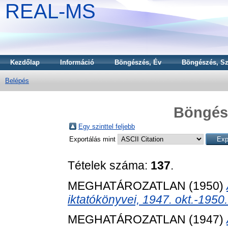
REAL-MS
Kezdőlap
Információ
Böngészés, Év
Böngészés, Sz
Belépés
Böngész
Egy szinttel feljebb
Exportálás mint
Tételek száma:
137
.
MEGHATÁROZATLAN (1950)
iktatókönyvei, 1947. okt.-1950.
MEGHATÁROZATLAN (1947)