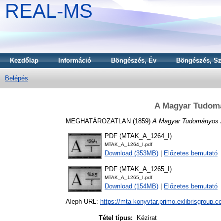
REAL-MS
Kezdőlap
Információ
Böngészés, Év
Böngészés, Sz
Belépés
A Magyar Tudomá
MEGHATÁROZATLAN (1859)
A Magyar Tudományos A
PDF (MTAK_A_1264_I)
MTAK_A_1264_I.pdf
Download (353MB)
|
Előzetes bemutató
PDF (MTAK_A_1265_I)
MTAK_A_1265_I.pdf
Download (154MB)
|
Előzetes bemutató
Aleph URL:
https://mta-konyvtar.primo.exlibrisgroup.
Tétel típus:
Kézirat