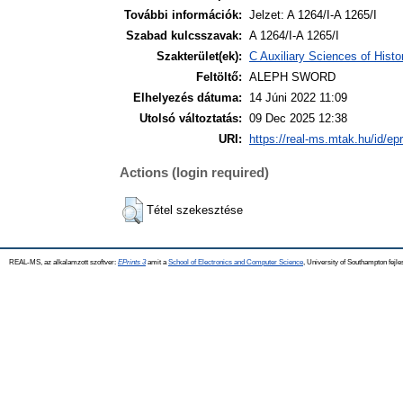
További információk:
Jelzet: A 1264/I-A 1265/I
Szabad kulcsszavak:
A 1264/I-A 1265/I
Szakterület(ek):
C Auxiliary Sciences of Hist
Feltöltő:
ALEPH SWORD
Elhelyezés dátuma:
14 Júni 2022 11:09
Utolsó változtatás:
09 Dec 2025 12:38
URI:
https://real-ms.mtak.hu/id/ep
Actions (login required)
Tétel szekesztése
REAL-MS, az alkalamzott szoftver:
EPrints 3
amit a
School of Electronics and Computer Science
, University of Southampton fejle