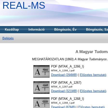
REAL-MS
Kezdőlap
Információ
Böngészés, Év
Böngészés, Sz
Belépés
A Magyar Tudomá
MEGHATÁROZATLAN (1860)
A Magyar Tudományos A
PDF (MTAK_A_1266_I)
MTAK_A_1266_I.pdf
Download (294MB)
|
Előzetes bemutató
PDF (MTAK_A_1267)
MTAK_A_1267.pdf
Download (321MB)
|
Előzetes bemutató
PDF (MTAK_A_1268_I)
MTAK_A_1268_I.pdf
Download (87MB)
|
Előzetes bemutató