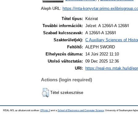
Aleph URL:
https://mta-konyvtar.primo.exlibrisgroup.
Tétel típus:
Kézirat
További információk:
Jelzet: A 1266/I-A 1268/I
Szabad kulcsszavak:
A 1266/I-A 1268/I
Szakterület(ek):
C Auxiliary Sciences of Hist
Feltöltő:
ALEPH SWORD
Elhelyezés dátuma:
14 Júni 2022 11:10
Utolsó változtatás:
09 Dec 2025 12:36
URI:
https://real-ms.mtak.hu/id/ep
Actions (login required)
Tétel szekesztése
REAL-MS, az alkalamzott szoftver:
EPrints 3
amit a
School of Electronics and Computer Science
, University of Southampton fejle