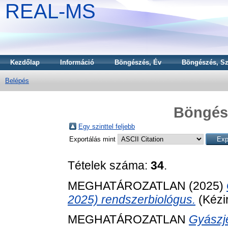
REAL-MS
Kezdőlap
Információ
Böngészés, Év
Böngészés, Sz
Belépés
Böngész
Egy szinttel feljebb
Exportálás mint
Tételek száma:
34
.
MEGHATÁROZATLAN (2025)
2025) rendszerbiológus.
(Kézir
MEGHATÁROZATLAN
Gyászje