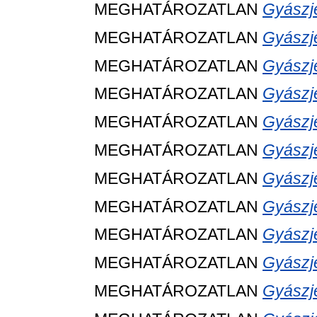
MEGHATÁROZATLAN
Gyászje
MEGHATÁROZATLAN
Gyászje
MEGHATÁROZATLAN
Gyászje
MEGHATÁROZATLAN
Gyászje
MEGHATÁROZATLAN
Gyászje
MEGHATÁROZATLAN
Gyászje
MEGHATÁROZATLAN
Gyászje
MEGHATÁROZATLAN
Gyászje
MEGHATÁROZATLAN
Gyászje
MEGHATÁROZATLAN
Gyászje
MEGHATÁROZATLAN
Gyászje