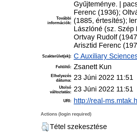
Gyűjteménye. | pac
Ferenc (1936); Oltv
További
(1885, értesítés); l
információk:
Lászlóné (sz. Szép 
Ortvay Rudolf (1947
Arisztid Ferenc (197
C Auxiliary Science
Szakterület(ek):
Zsanett Kun
Feltöltő:
Elhelyezés
23 Júni 2022 11:51
dátuma:
Utolsó
23 Júni 2022 11:51
változtatás:
http://real-ms.mtak.
URI:
Actions (login required)
Tétel szekesztése