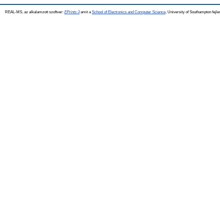
REAL-MS, az alkalamzott szoftver:
EPrints 3
amit a
School of Electronics and Computer Science
, University of Southampton fejle