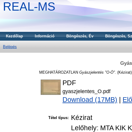
REAL-MS
Kezdőlap
Információ
Böngészés, Év
Böngészés, Sz
Belépés
Gyás
MEGHATÁROZATLAN
Gyászjelentés "O-Ö".
(Kézirat)
PDF
gyaszjelentes_O.pdf
Download (17MB)
|
El
Kézirat
Tétel típus:
Lelőhely: MTA KIK K