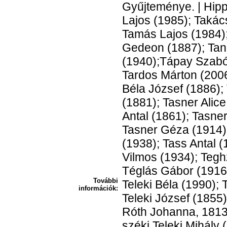
Gyűjteménye. | Hipp
Lajos (1985); Takác
Tamás Lajos (1984)
Gedeon (1887); Tand
(1940);Tápay Szabó 
Tardos Márton (2006
Béla József (1886);
(1881); Tasner Alice
Antal (1861); Tasne
Tasner Géza (1914);
(1938); Tass Antal (
Vilmos (1934); Tegh
Téglás Gábor (1916)
További
Teleki Béla (1990); 
információk:
Teleki József (1855);
Róth Johanna, 1813);
széki Teleki Mihály 