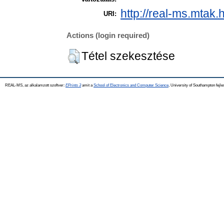
http://real-ms.mtak.
URI:
Actions (login required)
Tétel szekesztése
REAL-MS, az alkalamzott szoftver:
EPrints 3
amit a
School of Electronics and Computer Science
, University of Southampton fejle