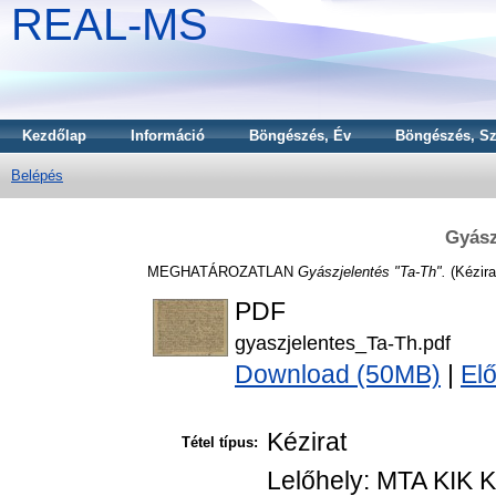
REAL-MS
Kezdőlap
Információ
Böngészés, Év
Böngészés, Sz
Belépés
Gyász
MEGHATÁROZATLAN
Gyászjelentés "Ta-Th".
(Kézira
PDF
gyaszjelentes_Ta-Th.pdf
Download (50MB)
|
El
Kézirat
Tétel típus:
Lelőhely: MTA KIK K