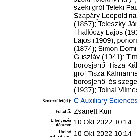
széki gróf Teleki P
Szapáry Leopoldina,
(1857); Teleszky Ján
Thallóczy Lajos (19
Lajos (1909); ponor
(1874); Simon Domin
Gusztáv (1941); Tim
borosjenői Tisza Ká
gróf Tisza Kálmánné
borosjenői és szege
(1937); Tolnai Vilmo
C Auxiliary Science
Szakterület(ek):
Zsanett Kun
Feltöltő:
Elhelyezés
10 Okt 2022 10:14
dátuma:
Utolsó
10 Okt 2022 10:14
változtatás: