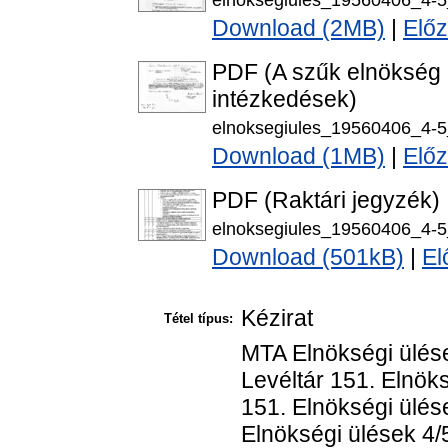
Download (2MB)
|
Előz
PDF (A szűk elnökség h
intézkedések)
elnoksegiules_19560406_4-5
Download (1MB)
|
Előz
PDF (Raktári jegyzék)
elnoksegiules_19560406_4-5_
Download (501kB)
|
El
Kézirat
Tétel típus:
MTA Elnökségi ülése
Levéltár 151. Elnök
151. Elnökségi ülés
Elnökségi ülések 4/