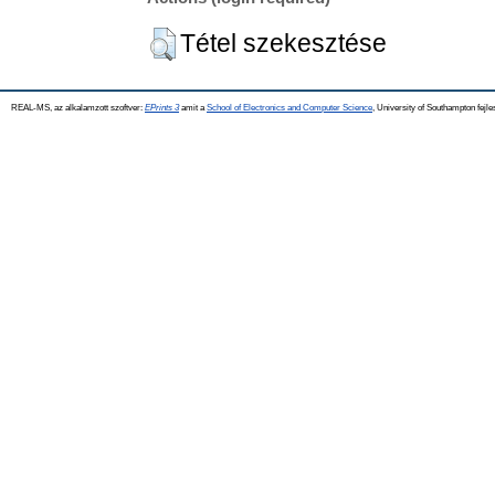
Tétel szekesztése
REAL-MS, az alkalamzott szoftver:
EPrints 3
amit a
School of Electronics and Computer Science
, University of Southampton fejle