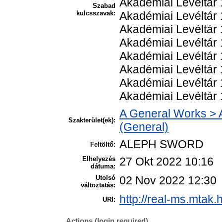
Akadémiai Levéltár 
Szabad
kulcsszavak:
Akadémiai Levéltár 
Akadémiai Levéltár 
Akadémiai Levéltár 
Akadémiai Levéltár 
Akadémiai Levéltár 
Akadémiai Levéltár 
Akadémiai Levéltár 
A General Works > 
Szakterület(ek):
(General)
ALEPH SWORD
Feltöltő:
Elhelyezés
27 Okt 2022 10:16
dátuma:
Utolsó
02 Nov 2022 12:30
változtatás:
http://real-ms.mtak.
URI:
Actions (login required)