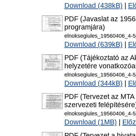
Download (438kB)
|
El
PDF (Javaslat az 1956
programjára)
elnoksegiules_19560406_4-5
Download (639kB)
|
El
PDF (Tájékoztató az A
helyzetére vonatkozóa
elnoksegiules_19560406_4-5
Download (344kB)
|
El
PDF (Tervezet az MTA 
szervezeti felépítésére
elnoksegiules_19560406_4-5
Download (1MB)
|
Előz
PDF (Tervezet a hivat