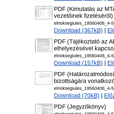
PDF (Kimutatás az MTA 
vezetőinek fizetéséről)
elnoksegiules_19560406_4-5
Download (367kB)
|
El
PDF (Tájékoztató az A
elhelyezésével kapcso
elnoksegiules_19560406_4-5
Download (157kB)
|
El
PDF (Határozatmódosít
bizottságára vonatkoz
elnoksegiules_19560406_4-5
Download (70kB)
|
Elő
PDF (Jegyzőkönyv)
elnoksegiules_19560406_4-5