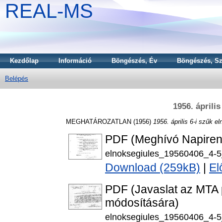
REAL-MS
Kezdőlap
Információ
Böngészés, Év
Böngészés, Sz
Belépés
1956. áprili
MEGHATÁROZATLAN (1956)
1956. április 6-i szűk el
PDF (Meghívó Napiren
elnoksegiules_19560406_4-5
Download (259kB)
|
El
PDF (Javaslat az MTA
módosítására)
elnoksegiules_19560406_4-5