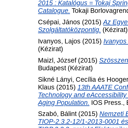
2015 : Katalógus = Tokaj Sprin
Catalogue.
Tokaji Borlovagrend
Csépai, János
(2015)
Az Egyet
Szolgáltatóközpontig.
(Kézirat)
Ivanyos, Lajos
(2015)
Ivanyos
(Kézirat)
Maizl, József
(2015)
Szösszene
Budapest (Kézirat)
Sikné Lányi, Cecília
és
Hooger
Klaus
(2015)
13th AAATE Confe
Technology and eAccessibility f
Aging Population.
IOS Press., 
Szabó, Bálint
(2015)
Nemzeti E
TIOP-2.3.2-12/1-2013-0001 é