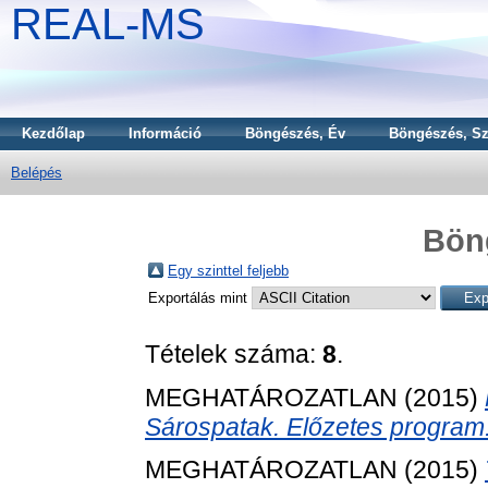
REAL-MS
Kezdőlap
Információ
Böngészés, Év
Böngészés, Sz
Belépés
Bön
Egy szinttel feljebb
Exportálás mint
Tételek száma:
8
.
MEGHATÁROZATLAN (2015)
Sárospatak. Előzetes program
MEGHATÁROZATLAN (2015)