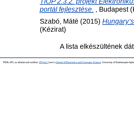
TIOP 2.3.2. projekt Elektroniku
portál fejlesztése.
, Budapest (
Szabó, Máté
(2015)
Hungary’s 
(Kézirat)
A lista elkészültének d
REAL-MS, az alkalamzott szoftver:
EPrints 3
amit a
School of Electronics and Computer Science
, University of Southampton fejle