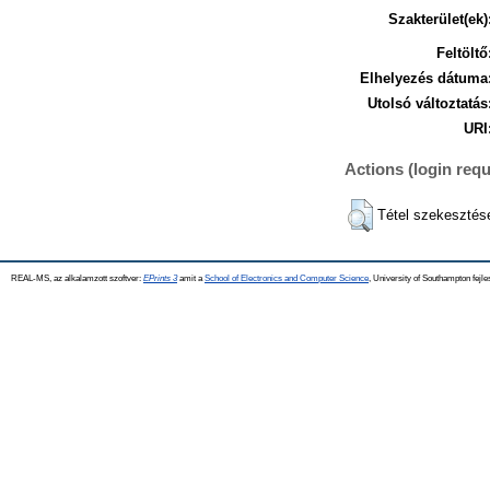
Szakterület(ek)
Feltöltő
Elhelyezés dátuma
Utolsó változtatás
URI
Actions (login requ
Tétel szekesztés
REAL-MS, az alkalamzott szoftver:
EPrints 3
amit a
School of Electronics and Computer Science
, University of Southampton fejle