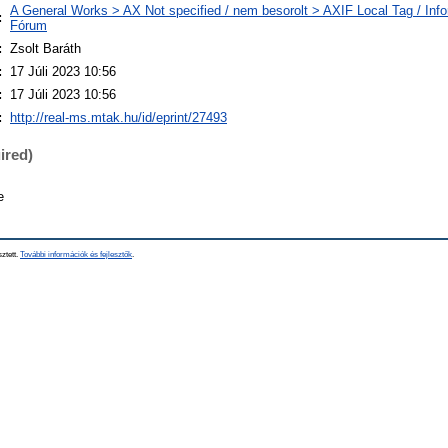
A General Works > AX Not specified / nem besorolt > AXIF Local Tag / Info
:
Fórum
:
Zsolt Baráth
:
17 Júli 2023 10:56
:
17 Júli 2023 10:56
:
http://real-ms.mtak.hu/id/eprint/27493
ired)
e
sztett.
További információk és fejlesztők
.