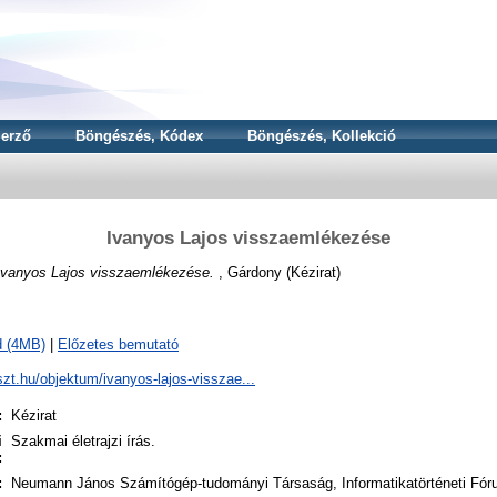
erző
Böngészés, Kódex
Böngészés, Kollekció
Ivanyos Lajos visszaemlékezése
Ivanyos Lajos visszaemlékezése.
, Gárdony (Kézirat)
d (4MB)
|
Előzetes bemutató
njszt.hu/objektum/ivanyos-lajos-visszae...
:
Kézirat
i
Szakmai életrajzi írás.
:
:
Neumann János Számítógép-tudományi Társaság, Informatikatörténeti Fó