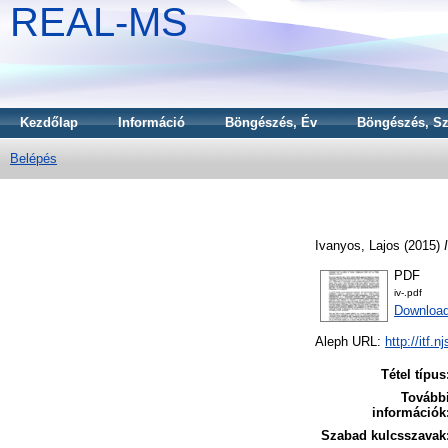
REAL-MS
Kezdőlap
Információ
Böngészés, Év
Böngészés, Sz
Belépés
Ivanyos, Lajos
(2015)
PDF
iv-.pdf
Downloa
Aleph URL:
http://itf.
Tétel típus
Tovább
információk
Szabad kulcsszavak