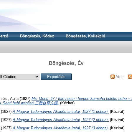
erző
Böngészés, Kódex
Böngészés, Kollekció
Böngészés, Év
Atom
n
és
, Aulla
(1927)
Ms_Mong_47 / Ilan hacin-i hergen kamciha buleku bithe = Γ
ig = Santi hebi wenjian 三體合璧文鑑.
(Kézirat)
(1927)
A Magyar Tudományos Akadémia iratai, 1927 (1.doboz).
(Kézirat)
(1927)
A Magyar Tudományos Akadémia iratai, 1927 (2.doboz).
(Kézirat)
(1927)
A Magyar Tudományos Akadémia iratai, 1927 (3.doboz).
(Kézirat)