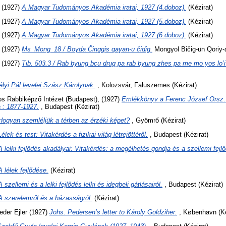
(1927)
A Magyar Tudományos Akadémia iratai, 1927 (4.doboz).
(Kézirat)
(1927)
A Magyar Tudományos Akadémia iratai, 1927 (5.doboz).
(Kézirat)
(1927)
A Magyar Tudományos Akadémia iratai, 1927 (6.doboz).
(Kézirat)
(1927)
Ms_Mong_18 / Boγda Činggis qaγan-u čidig.
Mongγol Bičig-ün Qoriy-a.
(1927)
Tib. 503.3 / Rab byung bcu drug pa rab byung zhes pa me mo yos lo’i 
élyi Pál levelei Szász Károlynak.
, Kolozsvár, Faluszemes (Kézirat)
s Rabbiképző Intézet (Budapest),
(1927)
Emlékkönyv a Ferenc József Orsz.
 : 1877-1927.
, Budapest (Kézirat)
Hogyan szemléljük a térben az érzéki képet?
, Gyömrő (Kézirat)
Lélek és test: Vitakérdés a fizikai világ létrejöttéről.
, Budapest (Kézirat)
A lelki fejlődés akadályai: Vitakérdés: a megélhetés gondja és a szellemi fejl
A lélek fejlődése.
(Kézirat)
A szellemi és a lelki fejlődés lelki és idegbeli gátlásairól.
, Budapest (Kézirat)
A szerelemről és a házasságról.
(Kézirat)
der Ejler
(1927)
Johs. Pedersen’s letter to Károly Goldziher.
, København (Ké