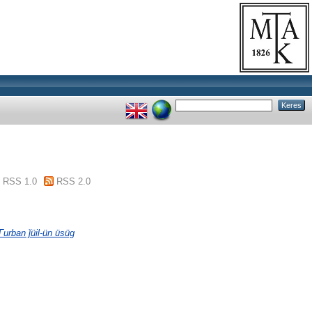
RSS 1.0
RSS 2.0
urban ǰüil-ün üsüg