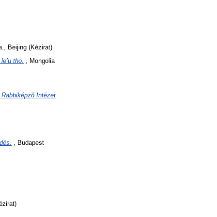
, Beijing (Kézirat)
le’u tho.
, Mongolia
 Rabbiképző Intézet
ődés.
, Budapest
zirat)