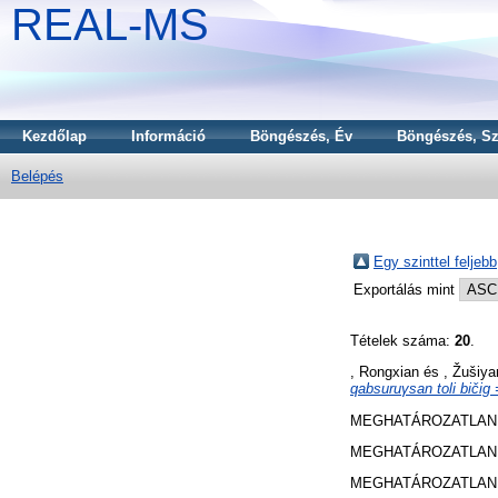
REAL-MS
Kezdőlap
Információ
Böngészés, Év
Böngészés, Sz
Belépés
Egy szinttel feljebb
Exportálás mint
Tételek száma:
20
.
, Rongxian
és
, Žušiya
qabsuruγsan toli bič
MEGHATÁROZATLAN 
MEGHATÁROZATLAN 
MEGHATÁROZATLAN 