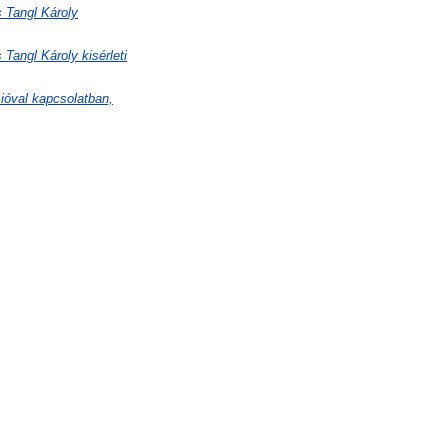
 Tangl Károly
Tangl Károly kisérleti
cióval kapcsolatban,