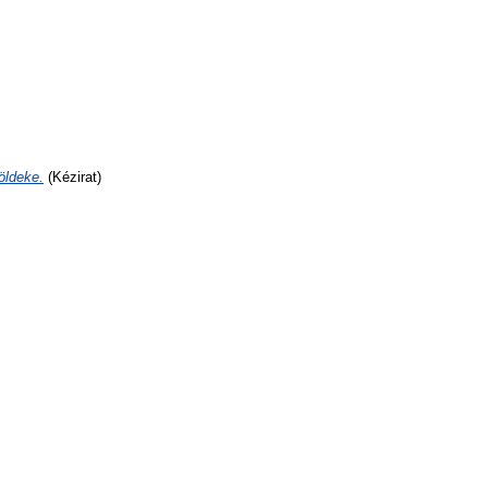
öldeke.
(Kézirat)