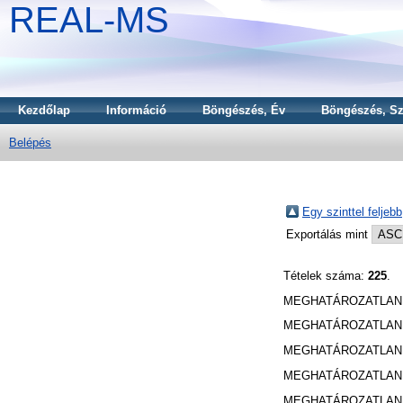
REAL-MS
Kezdőlap
Információ
Böngészés, Év
Böngészés, Sz
Belépés
Egy szinttel feljebb
Exportálás mint
Tételek száma:
225
.
MEGHATÁROZATLAN 
MEGHATÁROZATLAN 
MEGHATÁROZATLAN 
MEGHATÁROZATLAN 
MEGHATÁROZATLAN 