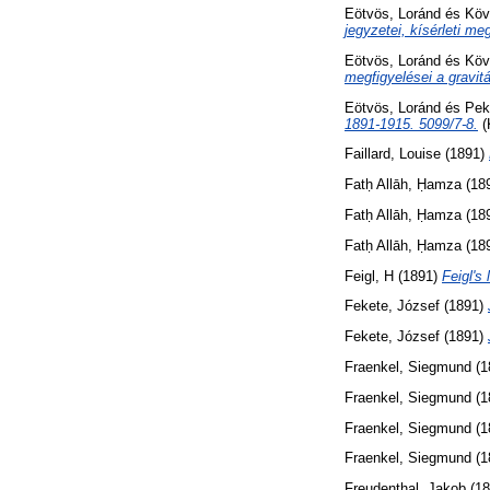
Eötvös, Loránd
és
Köv
jegyzetei, kísérleti me
Eötvös, Loránd
és
Köv
megfigyelései a gravit
Eötvös, Loránd
és
Pek
1891-1915. 5099/7-8.
(
Faillard, Louise
(1891)
Fatḥ Allāh, Ḥamza
(18
Fatḥ Allāh, Ḥamza
(18
Fatḥ Allāh, Ḥamza
(18
Feigl, H
(1891)
Feigl's 
Fekete, József
(1891)
Fekete, József
(1891)
Fraenkel, Siegmund
(1
Fraenkel, Siegmund
(1
Fraenkel, Siegmund
(1
Fraenkel, Siegmund
(1
Freudenthal, Jakob
(18