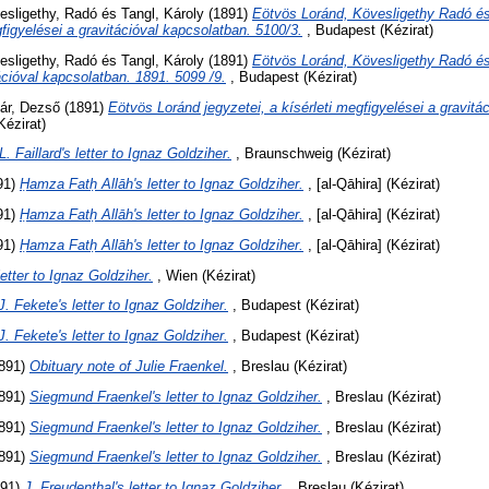
esligethy, Radó
és
Tangl, Károly
(1891)
Eötvös Loránd, Kövesligethy Radó és
gfigyelései a gravitációval kapcsolatban. 5100/3.
, Budapest (Kézirat)
esligethy, Radó
és
Tangl, Károly
(1891)
Eötvös Loránd, Kövesligethy Radó és 
ációval kapcsolatban. 1891. 5099 /9.
, Budapest (Kézirat)
ár, Dezső
(1891)
Eötvös Loránd jegyzetei, a kísérleti megfigyelései a gravitá
Kézirat)
L. Faillard's letter to Ignaz Goldziher.
, Braunschweig (Kézirat)
91)
Ḥamza Fatḥ Allāh's letter to Ignaz Goldziher.
, [al-Qāhira] (Kézirat)
91)
Ḥamza Fatḥ Allāh's letter to Ignaz Goldziher.
, [al-Qāhira] (Kézirat)
91)
Ḥamza Fatḥ Allāh's letter to Ignaz Goldziher.
, [al-Qāhira] (Kézirat)
letter to Ignaz Goldziher.
, Wien (Kézirat)
J. Fekete's letter to Ignaz Goldziher.
, Budapest (Kézirat)
J. Fekete's letter to Ignaz Goldziher.
, Budapest (Kézirat)
891)
Obituary note of Julie Fraenkel.
, Breslau (Kézirat)
891)
Siegmund Fraenkel's letter to Ignaz Goldziher.
, Breslau (Kézirat)
891)
Siegmund Fraenkel's letter to Ignaz Goldziher.
, Breslau (Kézirat)
891)
Siegmund Fraenkel's letter to Ignaz Goldziher.
, Breslau (Kézirat)
91)
J. Freudenthal's letter to Ignaz Goldziher.
, Breslau (Kézirat)