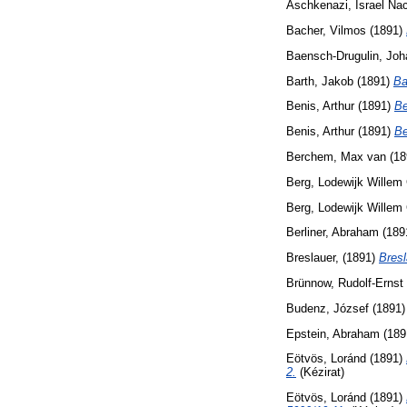
Aschkenazi, Israel N
Bacher, Vilmos
(1891)
Baensch-Drugulin, Jo
Barth, Jakob
(1891)
Ba
Benis, Arthur
(1891)
Be
Benis, Arthur
(1891)
Be
Berchem, Max van
(18
Berg, Lodewijk Willem 
Berg, Lodewijk Willem 
Berliner, Abraham
(189
Breslauer,
(1891)
Bresl
Brünnow, Rudolf-Ernst
Budenz, József
(1891
Epstein, Abraham
(189
Eötvös, Loránd
(1891)
2.
(Kézirat)
Eötvös, Loránd
(1891)