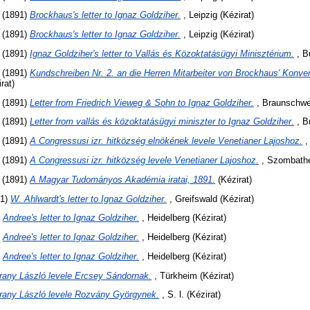
(1891)
Brockhaus's letter to Ignaz Goldziher.
, Leipzig (Kézirat)
(1891)
Brockhaus's letter to Ignaz Goldziher.
, Leipzig (Kézirat)
(1891)
Ignaz Goldziher's letter to Vallás és Közoktatásügyi Minisztérium.
, B
(1891)
Kundschreiben Nr. 2. an die Herren Mitarbeiter von Brockhaus' Konve
rat)
(1891)
Letter from Friedrich Vieweg & Sohn to Ignaz Goldziher.
, Braunschwei
(1891)
Letter from vallás és közoktatásügyi miniszter to Ignaz Goldziher.
, B
(1891)
A Congressusi izr. hitközség elnökének levele Venetianer Lajoshoz.
,
(1891)
A Congressusi izr. hitközség levele Venetianer Lajoshoz.
, Szombathel
(1891)
A Magyar Tudományos Akadémia iratai, 1891.
(Kézirat)
91)
W. Ahlwardt's letter to Ignaz Goldziher.
, Greifswald (Kézirat)
)
Andree's letter to Ignaz Goldziher.
, Heidelberg (Kézirat)
)
Andree's letter to Ignaz Goldziher.
, Heidelberg (Kézirat)
)
Andree's letter to Ignaz Goldziher.
, Heidelberg (Kézirat)
rany László levele Ercsey Sándornak.
, Türkheim (Kézirat)
rany László levele Rozvány Györgynek.
, S. l. (Kézirat)