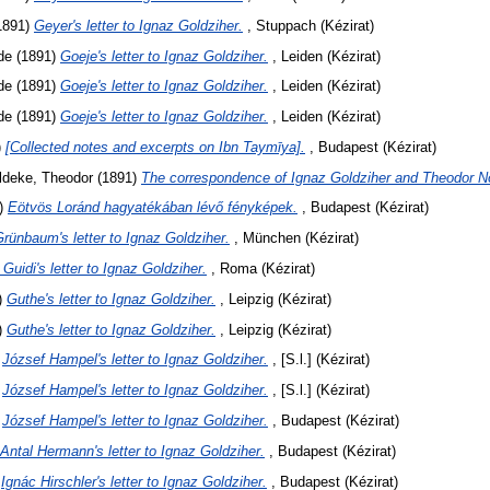
1891)
Geyer's letter to Ignaz Goldziher.
, Stuppach (Kézirat)
de
(1891)
Goeje's letter to Ignaz Goldziher.
, Leiden (Kézirat)
de
(1891)
Goeje's letter to Ignaz Goldziher.
, Leiden (Kézirat)
de
(1891)
Goeje's letter to Ignaz Goldziher.
, Leiden (Kézirat)
)
[Collected notes and excerpts on Ibn Taymīya].
, Budapest (Kézirat)
ldeke, Theodor
(1891)
The correspondence of Ignaz Goldziher and Theodor N
)
Eötvös Loránd hagyatékában lévő fényképek.
, Budapest (Kézirat)
rünbaum's letter to Ignaz Goldziher.
, München (Kézirat)
. Guidi's letter to Ignaz Goldziher.
, Roma (Kézirat)
)
Guthe's letter to Ignaz Goldziher.
, Leipzig (Kézirat)
)
Guthe's letter to Ignaz Goldziher.
, Leipzig (Kézirat)
)
József Hampel's letter to Ignaz Goldziher.
, [S.l.] (Kézirat)
)
József Hampel's letter to Ignaz Goldziher.
, [S.l.] (Kézirat)
)
József Hampel's letter to Ignaz Goldziher.
, Budapest (Kézirat)
Antal Hermann's letter to Ignaz Goldziher.
, Budapest (Kézirat)
)
Ignác Hirschler's letter to Ignaz Goldziher.
, Budapest (Kézirat)