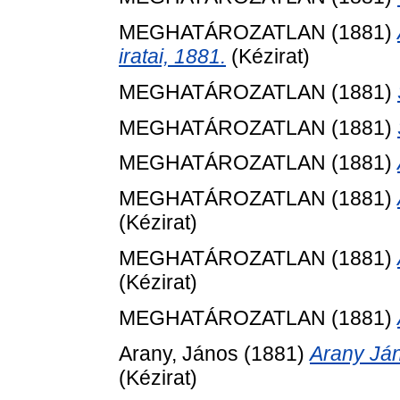
MEGHATÁROZATLAN (1881)
iratai, 1881.
(Kézirat)
MEGHATÁROZATLAN (1881)
MEGHATÁROZATLAN (1881)
MEGHATÁROZATLAN (1881)
MEGHATÁROZATLAN (1881)
(Kézirat)
MEGHATÁROZATLAN (1881)
(Kézirat)
MEGHATÁROZATLAN (1881)
Arany, János
(1881)
Arany Jáno
(Kézirat)