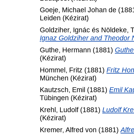
Goeje, Michael Johan de
(188
Leiden (Kézirat)
Goldziher, Ignác
és
Nöldeke, 
Ignaz Goldziher and Theodor 
Guthe, Hermann
(1881)
Guthe'
(Kézirat)
Hommel, Fritz
(1881)
Fritz Hom
München (Kézirat)
Kautzsch, Emil
(1881)
Emil Kau
Tübingen (Kézirat)
Krehl, Ludolf
(1881)
Ludolf Kreh
(Kézirat)
Kremer, Alfred von
(1881)
Alfr