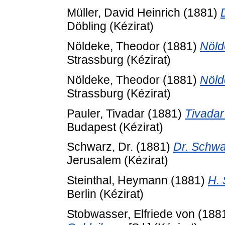
Müller, David Heinrich
(1881)
Döbling (Kézirat)
Nöldeke, Theodor
(1881)
Nölde
Strassburg (Kézirat)
Nöldeke, Theodor
(1881)
Nölde
Strassburg (Kézirat)
Pauler, Tivadar
(1881)
Tivadar 
Budapest (Kézirat)
Schwarz, Dr.
(1881)
Dr. Schwar
Jerusalem (Kézirat)
Steinthal, Heymann
(1881)
H. 
Berlin (Kézirat)
Stobwasser, Elfriede von
(188