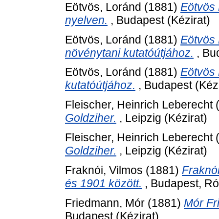
Eötvös, Loránd
(1881)
Eötvös
nyelven.
, Budapest (Kézirat)
Eötvös, Loránd
(1881)
Eötvös
növénytani kutatóútjához.
, Bu
Eötvös, Loránd
(1881)
Eötvös
kutatóútjához.
, Budapest (Kézi
Fleischer, Heinrich Leberecht
Goldziher.
, Leipzig (Kézirat)
Fleischer, Heinrich Leberecht
Goldziher.
, Leipzig (Kézirat)
Fraknói, Vilmos
(1881)
Fraknói
és 1901 között.
, Budapest, Ró
Friedmann, Mór
(1881)
Mór Fri
Budapest (Kézirat)