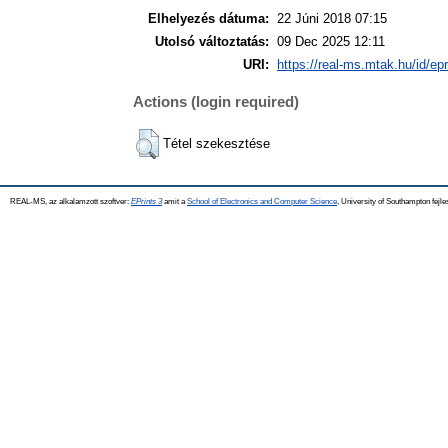
Elhelyezés dátuma:
22 Júni 2018 07:15
Utolsó változtatás:
09 Dec 2025 12:11
URI:
https://real-ms.mtak.hu/id/ep
Actions (login required)
Tétel szekesztése
REAL-MS, az alkalamzott szoftver:
EPrints 3
amit a
School of Electronics and Computer Science
, University of Southampton fejle