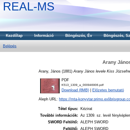
REAL-MS
Kezdőlap
Információ
Böngészés, Év
Böngészés, Sz
Belépés
Arany János
Arany, János
(1881)
Arany János levele Kiss Józsefn
PDF
K513_1309_a_000946906.pdf
Download (8MB)
|
Előzetes bemutató
Aleph URL:
https://mta-konyvtar.primo.exlibrisgroup.
Tétel típus:
Kézirat
További információk:
Az 1309. sz. levél fényképl
SWORD Feltöltő:
ALEPH SWORD
Feltöltő:
ALEPH SWORD