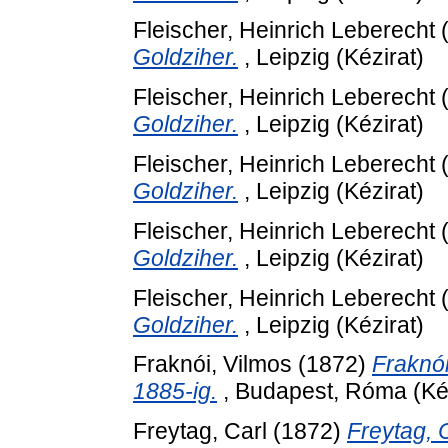
Fleischer, Heinrich Leberecht
Goldziher.
, Leipzig (Kézirat)
Fleischer, Heinrich Leberecht
Goldziher.
, Leipzig (Kézirat)
Fleischer, Heinrich Leberecht
Goldziher.
, Leipzig (Kézirat)
Fleischer, Heinrich Leberecht
Goldziher.
, Leipzig (Kézirat)
Fleischer, Heinrich Leberecht
Goldziher.
, Leipzig (Kézirat)
Fraknói, Vilmos
(1872)
Fraknói
1885-ig.
, Budapest, Róma (Kéz
Freytag, Carl
(1872)
Freytag, 