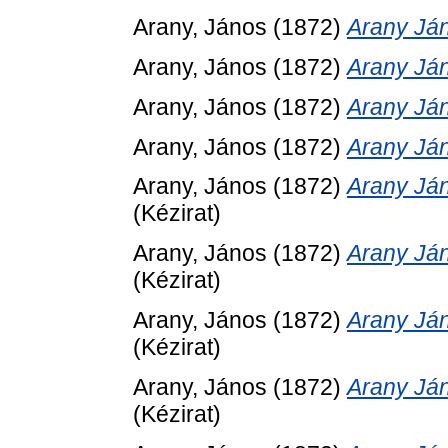
Arany, János
(1872)
Arany Jáno
Arany, János
(1872)
Arany Jáno
Arany, János
(1872)
Arany Jáno
Arany, János
(1872)
Arany Jáno
Arany, János
(1872)
Arany Ján
(Kézirat)
Arany, János
(1872)
Arany Ján
(Kézirat)
Arany, János
(1872)
Arany Ján
(Kézirat)
Arany, János
(1872)
Arany Ján
(Kézirat)