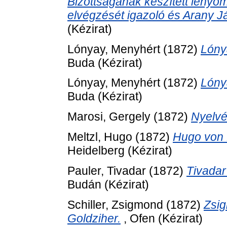
Bizottságának készített lenyo
elvégzését igazoló és Arany Já
(Kézirat)
Lónyay, Menyhért
(1872)
Lóny
Buda (Kézirat)
Lónyay, Menyhért
(1872)
Lóny
Buda (Kézirat)
Marosi, Gergely
(1872)
Nyelvé
Meltzl, Hugo
(1872)
Hugo von 
Heidelberg (Kézirat)
Pauler, Tivadar
(1872)
Tivadar 
Budán (Kézirat)
Schiller, Zsigmond
(1872)
Zsig
Goldziher.
, Ofen (Kézirat)