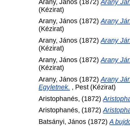
Arany, János
(1872)
Arany Ján
(Kézirat)
Arany, János
(1872)
Arany Ján
(Kézirat)
Arany, János
(1872)
Arany Ján
(Kézirat)
Arany, János
(1872)
Arany Ján
(Kézirat)
Arany, János
(1872)
Arany Já
Egyletnek.
, Pest (Kézirat)
Aristophanés,
(1872)
Aristopha
Aristophanés,
(1872)
Aristopha
Batsányi, János
(1872)
A bujd